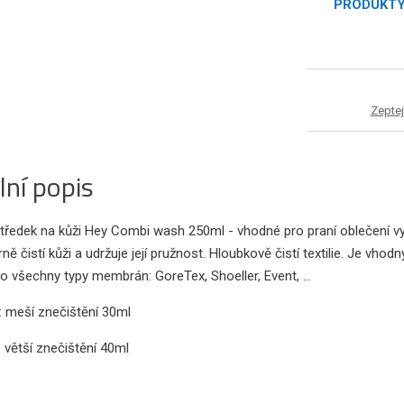
PRODUKT
Zeptej
lní popis
středek na kůži Hey Combi wash 250ml - vhodné pro praní oblečení v
etrně čistí kůži a udržuje její pružnost. Hloubkově čistí textilie. Je v
 všechny typy membrán: GoreTex, Shoeller, Event, ...
: meší znečištění 30ml
znečištění 40ml