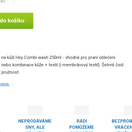
DPH
 do košíku
k na kůži Hey Combi wash 250ml - vhodné pro praní oblečení
 nebo kombinace kůže + textil (i membránový textil). Šetrně čistí
jí pružnost.
 popis
NEPRODÁVÁME
RÁDI
BEZPRO
SNY, ALE
POMŮŽEME
VRÁCEN