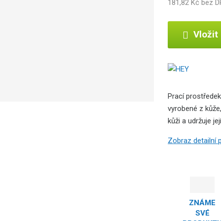
181,82 Kč bez 
Vložit
Prací prostřede
vyrobené z kůže,
kůži a udržuje je
Zobraz detailní
ZNÁME
SVÉ