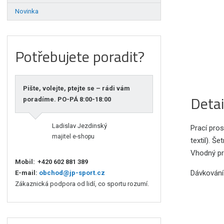
Novinka
Potřebujete poradit?
Pište, volejte, ptejte se – rádi vám
Detai
poradíme. PO-PÁ 8:00-18:00
Ladislav Jezdinský
Prací pro
majitel e-shopu
textil). Š
Vhodný pro
Mobil:
+420 602 881 389
Dávkování
E-mail:
obchod@jp-sport.cz
Zákaznická podpora od lidí, co sportu rozumí.
větší 