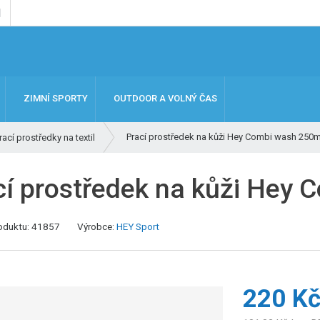
ZIMNÍ SPORTY
OUTDOOR A VOLNÝ ČAS
Prací prostředek na kůži Hey Combi wash 250m
prací prostředky na textil
cí prostředek na kůži Hey
oduktu:
41857
Výrobce:
HEY Sport
220 K