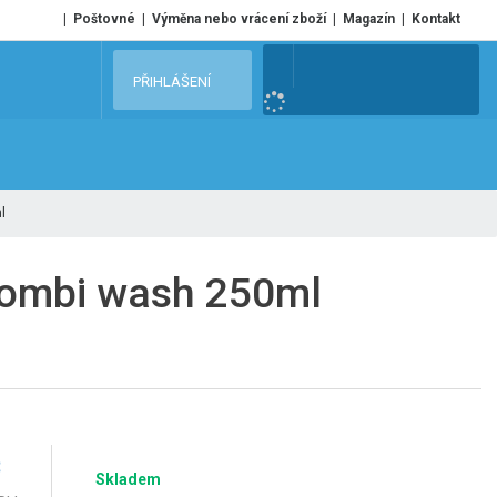
Poštovné
Výměna nebo vrácení zboží
Magazín
Kontakt
V
PŘIHLÁŠENÍ
y
h
l
e
l
d
a
t
 Combi wash 250ml
č
Skladem