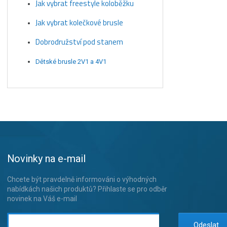
Jak vybrat freestyle koloběžku
Jak vybrat kolečkové brusle
Dobrodružství pod stanem
Dětské brusle 2V1 a 4V1
Novinky na e-mail
Chcete být pravdelně informováni o výhodných
nabídkách našich produktů? Přihlaste se pro odběr
novinek na Váš e-mail
Odeslat