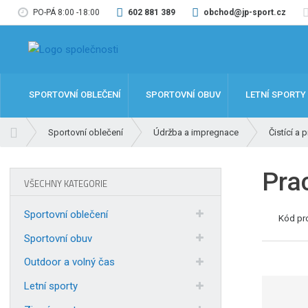
PO-PÁ 8:00 -18:00
602 881 389
obchod@jp-sport.cz
SPORTOVNÍ OBLEČENÍ
SPORTOVNÍ OBUV
LETNÍ SPORTY
Ú
Sportovní oblečení
Údržba a impregnace
Čistící a 
v
o
Pra
d
VŠECHNY KATEGORIE
n
í
Sportovní oblečení
Kód pr
s
t
Sportovní obuv
r
Outdoor a volný čas
a
n
Letní sporty
a