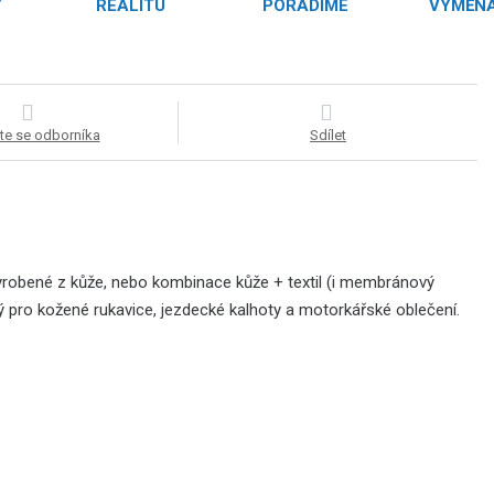
Y
REALITU
PORADÍME
VÝMĚNA
te se odborníka
Sdílet
yrobené z kůže, nebo kombinace kůže + textil (i membránový
hodný pro kožené rukavice, jezdecké kalhoty a motorkářské oblečení.