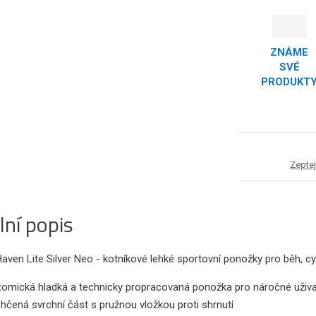
ZNÁME
SVÉ
PRODUKT
Zeptej
lní popis
ven Lite Silver Neo - kotníkové lehké sportovní ponožky pro běh, cykli
tomická hladká a technicky propracovaná ponožka pro náročné uživa
hčená svrchní část s pružnou vložkou proti shrnutí