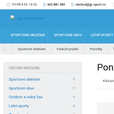
PO-PÁ 8:00 -18:00
602 881 389
obchod@jp-sport.cz
SPORTOVNÍ OBLEČENÍ
SPORTOVNÍ OBUV
LETNÍ SPORTY
Ú
Sportovní oblečení
Funkční prádlo
Ponožky
v
o
Pon
d
VŠECHNY KATEGORIE
n
í
Sportovní oblečení
Kód pr
s
t
Sportovní obuv
r
Outdoor a volný čas
a
n
Letní sporty
a