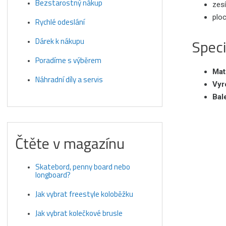
Bezstarostný nákup
zesí
plo
Rychlé odeslání
Speci
Dárek k nákupu
Poradíme s výběrem
Mat
Náhradní díly a servis
Vyr
Bal
Čtěte v magazínu
Skatebord, penny board nebo
longboard?
Jak vybrat freestyle koloběžku
Jak vybrat kolečkové brusle