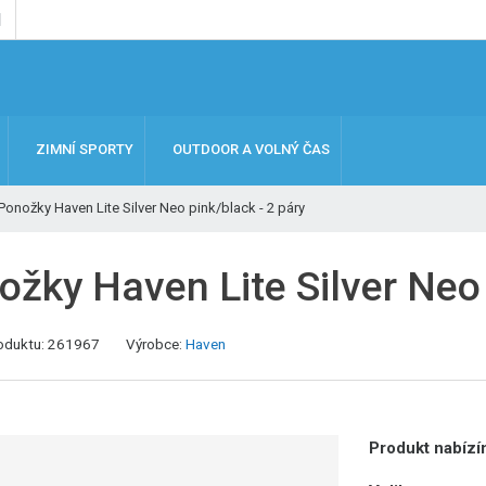
ZIMNÍ SPORTY
OUTDOOR A VOLNÝ ČAS
Ponožky Haven Lite Silver Neo pink/black - 2 páry
ožky Haven Lite Silver Neo 
oduktu:
261967
Výrobce:
Haven
Produkt nabízím