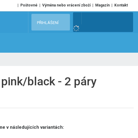
Poštovné
Výměna nebo vrácení zboží
Magazín
Kontakt
V
PŘIHLÁŠENÍ
y
h
l
e
d
a
t
pink/black - 2 páry
e v následujících variantách: