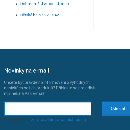
Dobrodružství pod stanem
Dětské brusle 2V1 a 4V1
Novinky na e-mail
Chcete být pravdelně informováni o výhodných
nabídkách našich produktů? Přihlaste se pro odběr
novinek na Váš e-mail
Odeslat
Souhlasím se
zpracováním osobních údajů
.