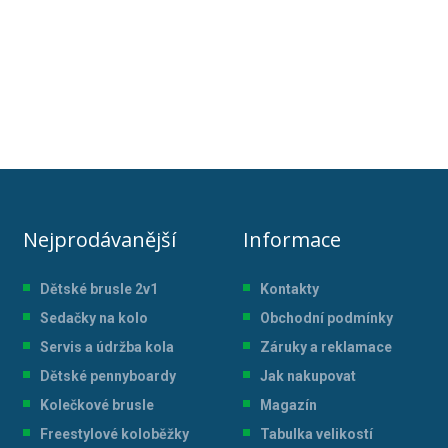
Nejprodávanější
Informace
Dětské brusle 2v1
Kontakty
Sedačky na kolo
Obchodní podmínky
Servis a údržba kol
a
Záruky a reklamace
Dětské pennyboardy
Jak nakupovat
Kolečkové brusle
Magazín
Freestylové koloběžky
Tabulka velikostí