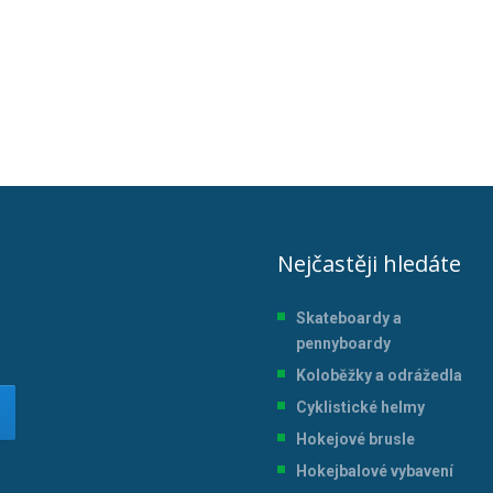
Nejčastěji hledáte
Skateboardy a
pennyboardy
Koloběžky a odrážedla
Cyklistické helmy
Hokejové brusle
Hokejbalové vybavení