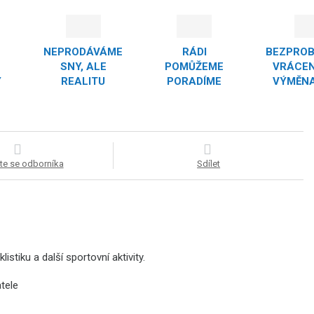
NEPRODÁVÁME
RÁDI
BEZPRO
SNY, ALE
POMŮŽEME
VRÁCEN
Y
REALITU
PORADÍME
VÝMĚNA
te se odborníka
Sdílet
stiku a další sportovní aktivity.
tele