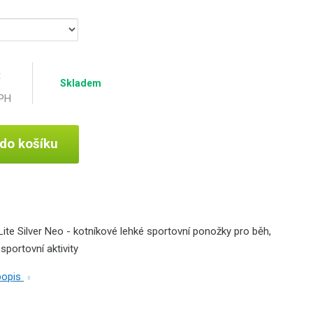
č
Skladem
DPH
 do košíku
te Silver Neo - kotníkové lehké sportovní ponožky pro běh,
 sportovní aktivity
 popis