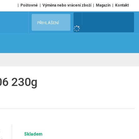
Poštovné
Výměna nebo vrácení zboží
Magazín
Kontakt
V
PŘIHLÁŠENÍ
y
h
l
e
d
a
t
06 230g
č
Skladem