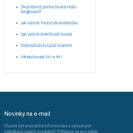
Skatebord, penny board nebo
longboard?
Jak vybrat freestyle koloběžku
Jak vybrat kolečkové brusle
Dobrodružství pod stanem
Dětské brusle 2V1 a 4V1
Novinky na e-mail
Chcete být pravdelně informováni o výhodných
nabídkách našich produktů? Přihlaste se pro odběr