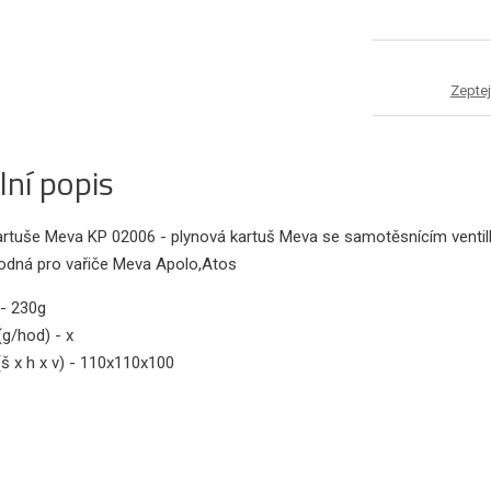
Zeptej
lní popis
rtuše Meva KP 02006 - plynová kartuš Meva se samotěsnícím ventilkem
hodná pro vařiče Meva Apolo,Atos
 - 230g
(g/hod) - x
š x h x v) - 110x110x100