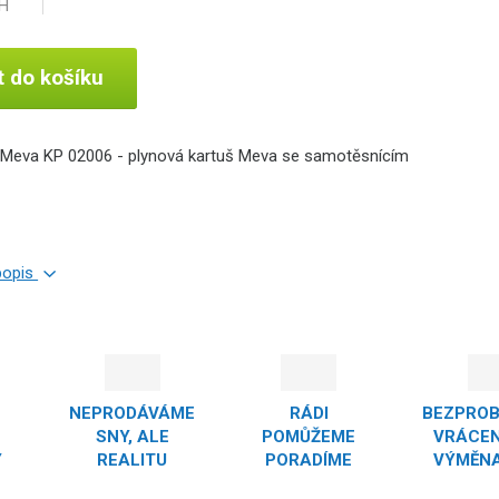
PH
t do košíku
 Meva KP 02006 - plynová kartuš Meva se samotěsnícím
 popis
NEPRODÁVÁME
RÁDI
BEZPRO
SNY, ALE
POMŮŽEME
VRÁCEN
Y
REALITU
PORADÍME
VÝMĚNA