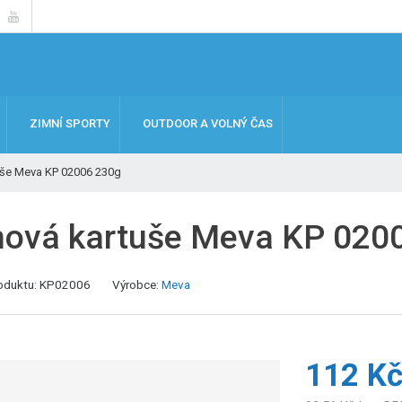
ZIMNÍ SPORTY
OUTDOOR A VOLNÝ ČAS
uše Meva KP 02006 230g
nová kartuše Meva KP 020
K
oduktu:
KP02006
Výrobce:
Meva
ó
d
v
ý
112 K
r
o