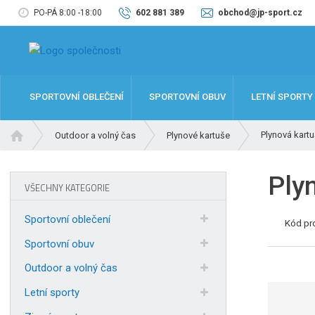
PO-PÁ 8:00 -18:00
602 881 389
obchod@jp-sport.cz
SPORTOVNÍ OBLEČENÍ
SPORTOVNÍ OBUV
LETNÍ SPORTY
Ú
Plynová kart
Outdoor a volný čas
Plynové kartuše
v
o
Ply
d
VŠECHNY KATEGORIE
n
í
Sportovní oblečení
Kód pr
s
t
Sportovní obuv
r
Outdoor a volný čas
a
n
Letní sporty
a