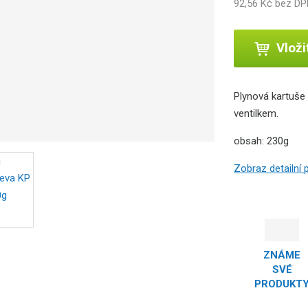
92,56 Kč bez D
b
c
e
Vloži
:
8
8
Plynová kartuše
0
ventilkem.
1
9
obsah: 230g
0
1
Zobraz detailní
0
9
0
7
6
ZNÁME
1
SVÉ
PRODUKT