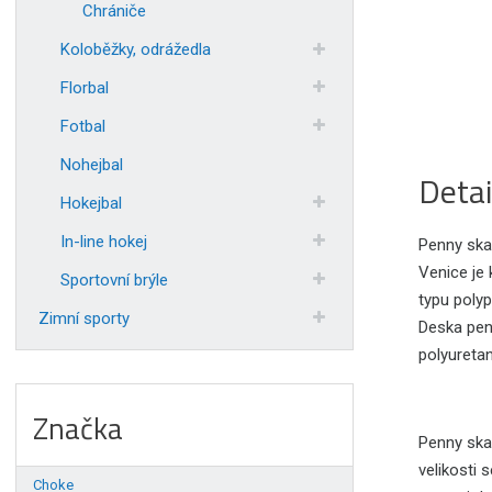
Chrániče
Koloběžky, odrážedla
Florbal
Fotbal
Nohejbal
Detai
Hokejbal
In-line hokej
Penny ska
Venice je 
Sportovní brýle
typu polyp
Zimní sporty
Deska penn
polyuretan
Značka
Penny skat
velikosti 
Choke