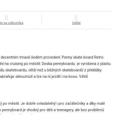
te se odborníka
Sdílet
 v decentním tmavě šedém provedení. Penny skate board Retro
deální na cruising po městě. Deska pennyboardu je vyrobena z plastu
ílu skateboardu, větší než u běžných skateboardů z překližky.
braňuje sklouznutí a lze na ní jezdit i na boso. Větší
) po městě. Je dobře ovladatelný i pro začátečníky a díky malé
o pennyboard je vhodný pro děti a teenagery, ale bez problémů