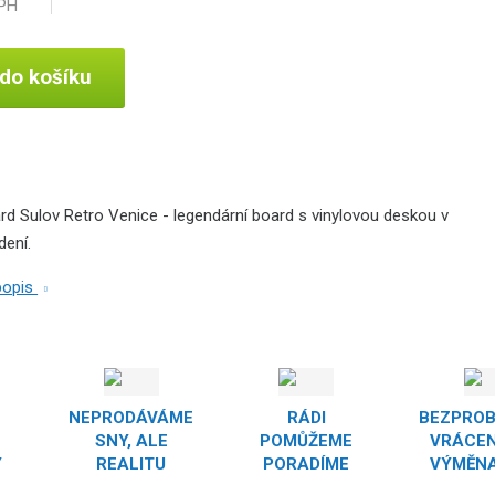
DPH
 do košíku
rd Sulov Retro Venice - legendární board s vinylovou deskou v
ení.
 popis
NEPRODÁVÁME
RÁDI
BEZPRO
SNY, ALE
POMŮŽEME
VRÁCEN
Y
REALITU
PORADÍME
VÝMĚNA