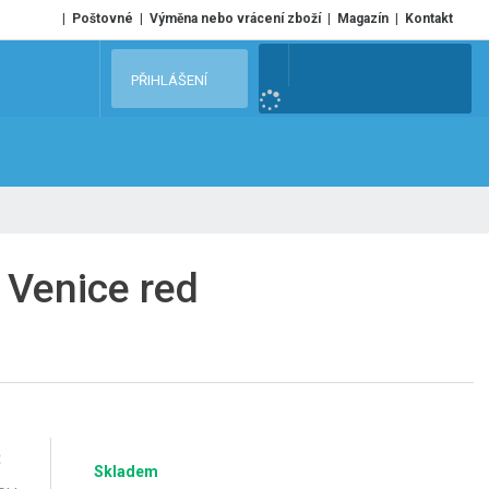
Poštovné
Výměna nebo vrácení zboží
Magazín
Kontakt
V
PŘIHLÁŠENÍ
y
h
l
e
d
a
t
 Venice red
č
Skladem