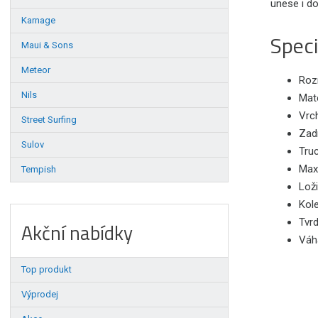
unese i do
Karnage
Speci
Maui & Sons
Meteor
Roz
Nils
Mate
Vrch
Street Surfing
Zad
Sulov
Truc
Maxi
Tempish
Lož
Kol
Tvrd
Akční nabídky
Váha
Top produkt
Výprodej