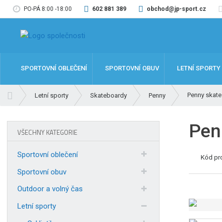
PO-PÁ 8:00 -18:00
602 881 389
obchod@jp-sport.cz
SPORTOVNÍ OBLEČENÍ
SPORTOVNÍ OBUV
LETNÍ SPORTY
Ú
Penny skate
Letní sporty
Skateboardy
Penny
v
o
Pen
d
VŠECHNY KATEGORIE
n
í
Sportovní oblečení
Kód pr
s
t
Sportovní obuv
r
Outdoor a volný čas
a
n
Letní sporty
a