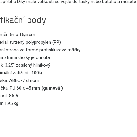
spělého.Díky malé velikosti se vejde do tašky nebo batohu a můžete
fikační body
měr: 56 x 15,5 cm
riál: tvrzený polypropylen (PP)
ní strana ve formě protiskluzové mřížky
ní strana desky je ohnutá
k: 3,25" zesílený hliníkový
mální zatížení : 100kg
iska: ABEC-7 chrom
ečka: PU 60 x 45 mm
(gumová )
ost: 85 A
: 1,95 kg