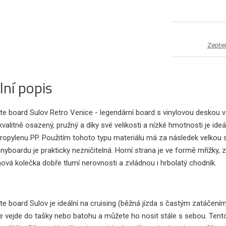
Zeptej
lní popis
te board Sulov Retro Venice - legendární board s vinylovou deskou
kvalitně osazený, pružný a díky své velikosti a nízké hmotnosti je i
ropylenu PP. Použitím tohoto typu materiálu má za následek velkou s
yboardu je prakticky nezničitelná. Horní strana je ve formě mřížky, za
ová kolečka dobře tlumí nerovnosti a zvládnou i hrbolatý chodník.
e board Sulov je ideální na cruising (běžná jízda s častým zatáčením
se vejde do tašky nebo batohu a můžete ho nosit stále s sebou. Tent