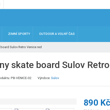
ZIMNÍ SPORTY
OUTDOOR A VOLNÝ ČAS
 board Sulov Retro Venice red
ny skate board Sulov Retro
K
oduktu:
PB-VENICE-02
Výrobce:
Sulov
ó
d
v
ý
890 K
r
o