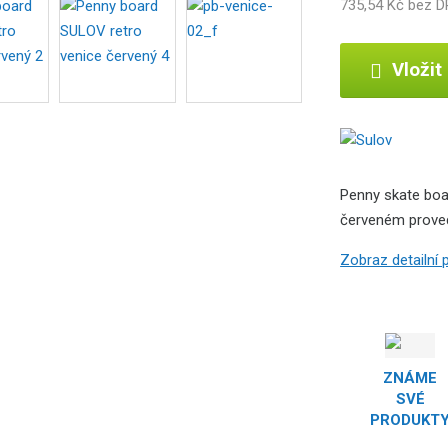
735,54 Kč bez 
b
c
e
Vložit
:
4
8
9
1
Penny skate boa
2
červeném proved
2
3
Zobraz detailní
1
1
1
0
0
2
ZNÁME
SVÉ
PRODUKT