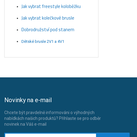
Jak vybrat freestyle koloběžku
Jak vybrat kolečkové brusle
Dobrodružství pod stanem
Dětské brusle 2V1 a 4V1
Novinky na e-mail
Chcete být pravdelně informováni o výhodných
nabídkách našich produktů? Přihlaste se pro odběr
novinek na Váš e-mail