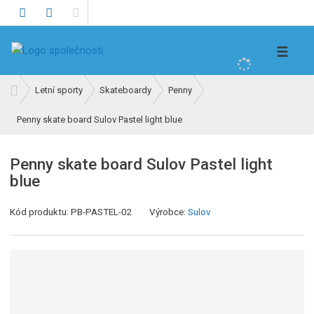
V
☰
y
h
Ú
Letní sporty
Skateboardy
Penny
l
v
e
Penny skate board Sulov Pastel light blue
o
d
d
n
a
Penny skate board Sulov Pastel light
í
t
blue
s
t
K
Kód produktu:
PB-PASTEL-02
Výrobce:
Sulov
r
ó
a
d
n
v
a
ý
r
o