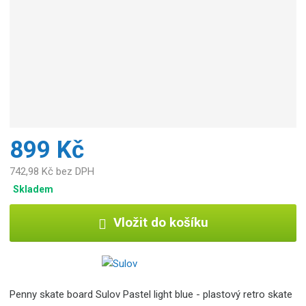
b
c
e
:
4
8
9
1
2
2
899 Kč
3
1
742,98 Kč bez DPH
5
Skladem
0
1
Vložit do košíku
8
6
Penny skate board Sulov Pastel light blue - plastový retro skate