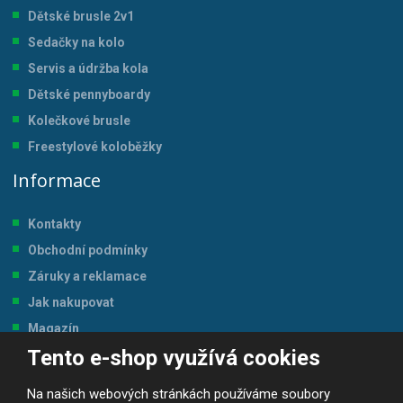
Dětské brusle 2v1
Sedačky na kolo
Servis a údržba kol
a
Dětské pennyboardy
Kolečkové brusle
Freestylové koloběžky
Informace
Kontakty
Obchodní podmínky
Záruky a reklamace
Jak nakupovat
Magazín
Tento e-shop využívá cookies
Tabulka velikostí
Na našich webových stránkách používáme soubory