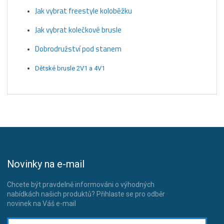
Jak vybrat freestyle koloběžku
Jak vybrat kolečkové brusle
Dobrodružství pod stanem
Dětské brusle 2V1 a 4V1
Novinky na e-mail
Chcete být pravdelně informováni o výhodných
nabídkách našich produktů? Přihlaste se pro odběr
novinek na Váš e-mail