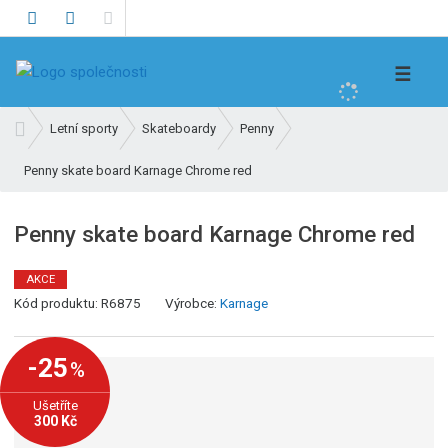
V
☰
y
h
Ú
Letní sporty
Skateboardy
Penny
l
v
e
Penny skate board Karnage Chrome red
o
d
d
n
a
Penny skate board Karnage Chrome red
í
t
s
AKCE
t
Kód produktu:
R6875
Výrobce:
Karnage
r
a
n
-25
%
a
Ušetříte
300 Kč