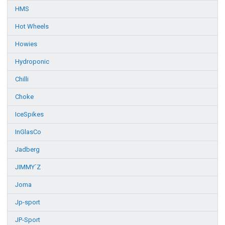
HMS
Hot Wheels
Howies
Hydroponic
Chilli
Choke
IceSpikes
InGlasCo
Jadberg
JIMMY´Z
Joma
Jp-sport
JP-Sport