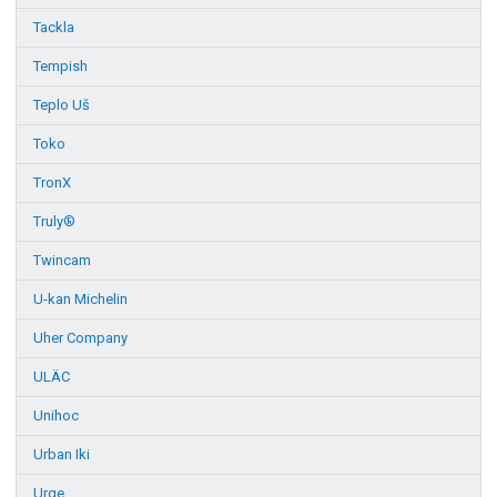
Tackla
Tempish
Teplo Uš
Toko
TronX
Truly®
Twincam
U-kan Michelin
Uher Company
ULÄC
Unihoc
Urban Iki
Urge