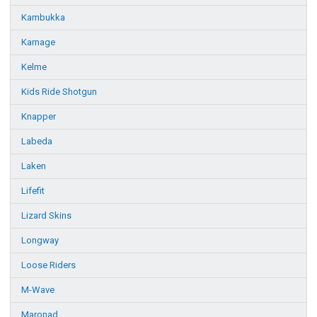
Kambukka
Karnage
Kelme
Kids Ride Shotgun
Knapper
Labeda
Laken
Lifefit
Lizard Skins
Longway
Loose Riders
M-Wave
Maronad