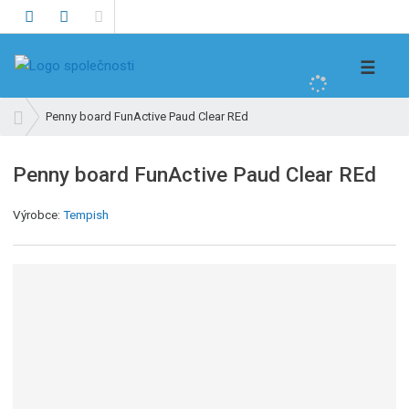
V
☰
y
h
Ú
Penny board FunActive Paud Clear REd
l
v
e
o
Penny board FunActive Paud Clear REd
d
d
n
a
Výrobce:
Tempish
í
t
s
t
r
a
n
a