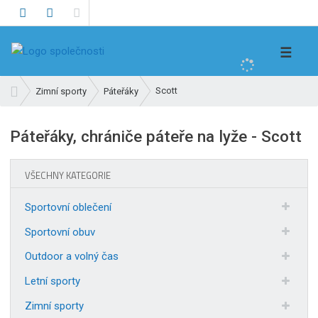
V
☰
y
h
Ú
Scott
Zimní sporty
Páteřáky
l
v
e
o
Páteřáky, chrániče páteře na lyže - Scott
d
d
n
a
í
t
VŠECHNY KATEGORIE
s
t
Sportovní oblečení
r
a
Sportovní obuv
n
Outdoor a volný čas
a
Letní sporty
Zimní sporty