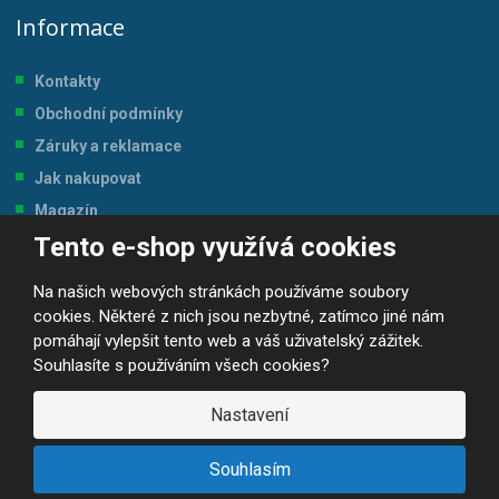
Informace
Kontakty
Obchodní podmínky
Záruky a reklamace
Jak nakupovat
Magazín
Tento e-shop využívá cookies
Tabulka velikostí
Na našich webových stránkách používáme soubory
cookies. Některé z nich jsou nezbytné, zatímco jiné nám
pomáhají vylepšit tento web a váš uživatelský zážitek.
Souhlasíte s používáním všech cookies?
© 2026, JP-SPORT.CZ SPORTOVNÍ POTŘEBY
Prohlášení o přístupnosti
|
Mapa stránek
|
|
GDPR
Nastavení
E
B
VYROBILA
R
Á
Souhlasím
N
A