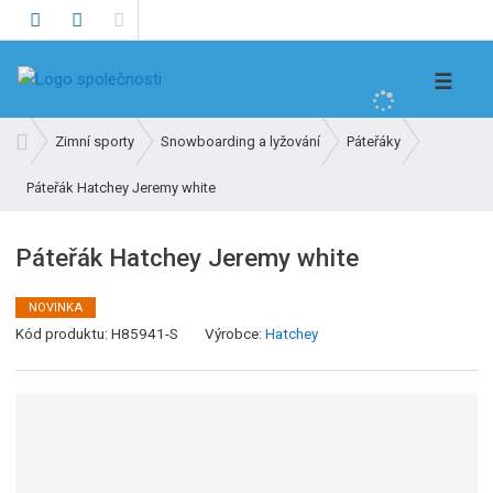
V
☰
y
h
Ú
Zimní sporty
Snowboarding a lyžování
Páteřáky
l
v
e
Páteřák Hatchey Jeremy white
o
d
d
n
a
Páteřák Hatchey Jeremy white
í
t
s
NOVINKA
t
Kód produktu:
H85941-S
Výrobce:
Hatchey
r
a
n
a