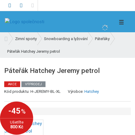
V
☰
y
h
Ú
Zimní sporty
Snowboarding a lyžování
Páteřáky
l
v
e
Páteřák Hatchey Jeremy petrol
o
d
d
n
a
Páteřák Hatchey Jeremy petrol
í
t
s
AKCE
VÝPRODEJ
t
Kód produktu:
H-JEREMY-BL-XL
Výrobce:
Hatchey
r
a
n
-45
%
a
Ušetříte
800 Kč