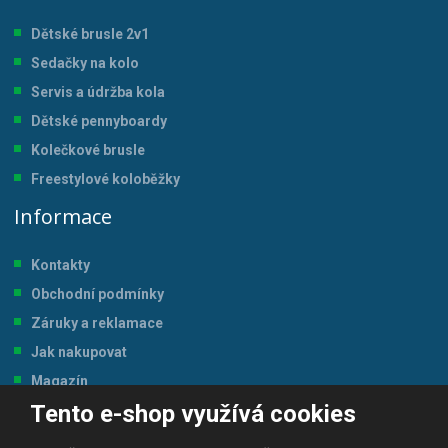
Dětské brusle 2v1
Sedačky na kolo
Servis a údržba kol
a
Dětské pennyboardy
Kolečkové brusle
Freestylové koloběžky
Informace
Kontakty
Obchodní podmínky
Záruky a reklamace
Jak nakupovat
Magazín
Tento e-shop využívá cookies
Tabulka velikostí