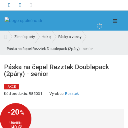
V
☰
y
h
Ú
Zimní sporty
Hokej
Pásky a vosky
l
v
e
Páska na čepel Rezztek Doublepack (2páry) - senior
o
d
d
n
a
Páska na čepel Rezztek Doublepack
í
t
(2páry) - senior
s
t
r
AKCE
K
a
Kód produktu:
R85031
Výrobce:
Rezztek
ó
n
d
a
-20
%
v
ý
Ušetříte
r
140 Kč