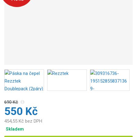
o
b
c
e
:
8
5
8
6
0
2
0
9
8
0
690 Kč
0
550 Kč
3
1
454,55 Kč bez DPH
Skladem