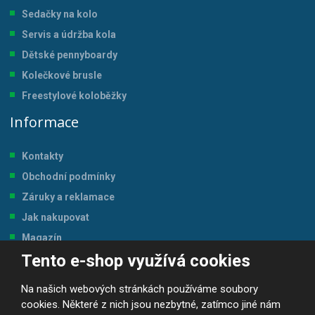
Sedačky na kolo
Servis a údržba kol
a
Dětské pennyboardy
Kolečkové brusle
Freestylové koloběžky
Informace
Kontakty
Obchodní podmínky
Záruky a reklamace
Jak nakupovat
Magazín
Tento e-shop využívá cookies
Tabulka velikostí
Na našich webových stránkách používáme soubory
cookies. Některé z nich jsou nezbytné, zatímco jiné nám