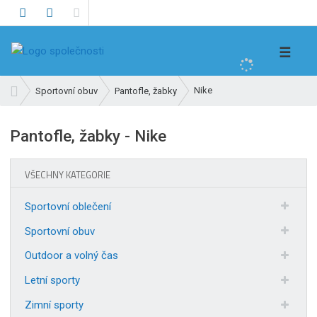
V
☰
y
h
Ú
Nike
Sportovní obuv
Pantofle, žabky
l
v
e
o
Pantofle, žabky - Nike
d
d
n
a
í
t
VŠECHNY KATEGORIE
s
t
Sportovní oblečení
r
a
Sportovní obuv
n
Outdoor a volný čas
a
Letní sporty
Zimní sporty