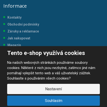
Informace
Kontakty
Obchodní podmínky
Záruky a reklamace
Jak nakupovat
Magazín
Tento e-shop využívá cookies
Tabulka velikostí
Na našich webových stránkách používáme soubory
cookies. Některé z nich jsou nezbytné, zatímco jiné nám
pomáhají vylepšit tento web a váš uživatelský zážitek.
Souhlasíte s používáním všech cookies?
© 2026, JP-SPORT.CZ SPORTOVNÍ POTŘEBY
Prohlášení o přístupnosti
|
Mapa stránek
|
|
GDPR
Nastavení
E
B
VYROBILA
R
Á
Souhlasím
N
A