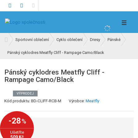
V
☰
y
h
Ú
Sportovní oblečení
Cyklo oblečení
Dresy
Pánské
l
v
e
Pánský cyklodres Meatfly Cliff - Rampage Camo/Black
o
d
d
n
a
Pánský cyklodres Meatfly Cliff -
í
t
Rampage Camo/Black
s
t
r
VÝPRODEJ
a
Kód produktu:
BD-CLIFF-RCB-M
Výrobce:
Meatfly
n
a
-28
%
Ušetříte
509 Kč