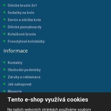
Dětské brusle 2v1
Sedačky na kolo
Servis a údržba kol
a
Dětské pennyboardy
Kolečkové brusle
Freestylové koloběžky
Informace
Kontakty
Obchodní podmínky
Záruky a reklamace
Jak nakupovat
Magazín
Tento e-shop využívá cookies
Tabulka velikostí
Na našich webových stránkách používáme soubory