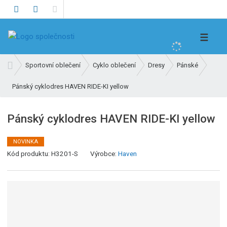
V
☰
y
h
Ú
Sportovní oblečení
Cyklo oblečení
Dresy
Pánské
l
v
e
Pánský cyklodres HAVEN RIDE-KI yellow
o
d
d
n
a
Pánský cyklodres HAVEN RIDE-KI yellow
í
t
s
NOVINKA
t
Kód produktu:
H3201-S
Výrobce:
Haven
r
a
n
a