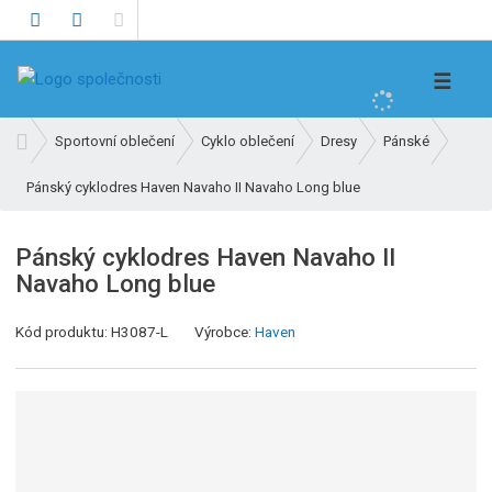
V
☰
y
h
Ú
Sportovní oblečení
Cyklo oblečení
Dresy
Pánské
l
v
e
Pánský cyklodres Haven Navaho II Navaho Long blue
o
d
d
n
a
Pánský cyklodres Haven Navaho II
í
t
Navaho Long blue
s
t
Kód produktu:
H3087-L
Výrobce:
Haven
r
a
n
a