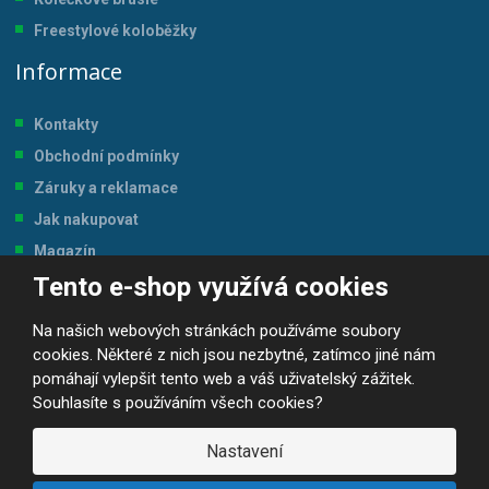
Freestylové koloběžky
Informace
Kontakty
Obchodní podmínky
Záruky a reklamace
Jak nakupovat
Magazín
Tento e-shop využívá cookies
Tabulka velikostí
Na našich webových stránkách používáme soubory
cookies. Některé z nich jsou nezbytné, zatímco jiné nám
pomáhají vylepšit tento web a váš uživatelský zážitek.
Souhlasíte s používáním všech cookies?
© 2026, JP-SPORT.CZ SPORTOVNÍ POTŘEBY
Prohlášení o přístupnosti
|
Mapa stránek
|
|
GDPR
Nastavení
E
B
VYROBILA
R