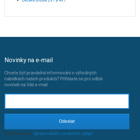
Dětské brusle 2V1 a 4V1
Novinky na e-mail
Chcete být pravdelně informováni o výhodných
nabídkách našich produktů? Přihlaste se pro odběr
novinek na Váš e-mail
Odeslat
Souhlasím se
zpracováním osobních údajů
.