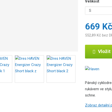
Velikost
669 K
552,89 Kč bez 
Vložit
Pánský cyklodre
rukávem ve stylu
schne.
Zobraz detailní