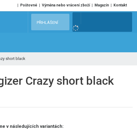
Poštovné
Výměna nebo vrácení zboží
Magazín
Kontakt
V
PŘIHLÁŠENÍ
y
h
l
e
zy short black
d
a
t
zer Crazy short black
e v následujících variantách: