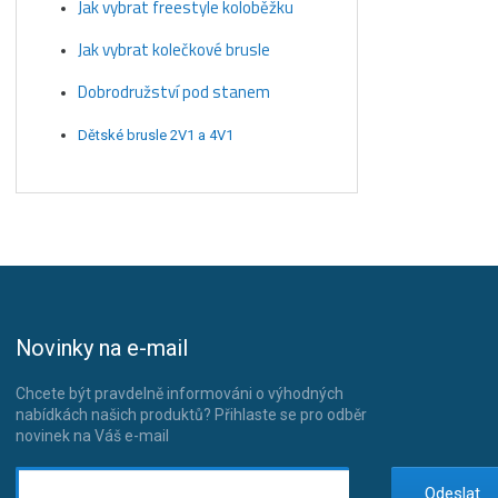
Jak vybrat freestyle koloběžku
Jak vybrat kolečkové brusle
Dobrodružství pod stanem
Dětské brusle 2V1 a 4V1
Novinky na e-mail
Chcete být pravdelně informováni o výhodných
nabídkách našich produktů? Přihlaste se pro odběr
novinek na Váš e-mail
Odeslat