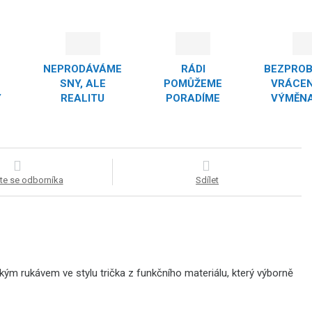
NEPRODÁVÁME
RÁDI
BEZPRO
SNY, ALE
POMŮŽEME
VRÁCEN
Y
REALITU
PORADÍME
VÝMĚNA
te se odborníka
Sdílet
kým rukávem ve stylu trička z funkčního materiálu, který výborně