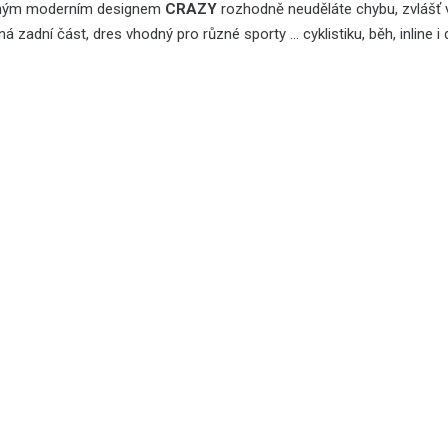
ným moderním designem
CRAZY
rozhodně neuděláte chybu, zvlášť 
á zadní část, dres vhodný pro různé sporty ... cyklistiku, běh, inline i d