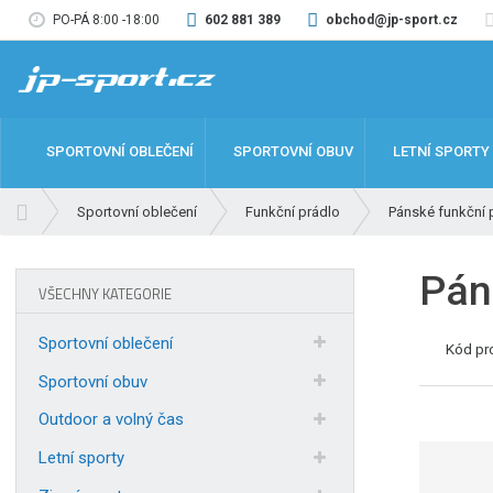
PO-PÁ 8:00 -18:00
602 881 389
obchod@jp-sport.cz
SPORTOVNÍ OBLEČENÍ
SPORTOVNÍ OBUV
LETNÍ SPORTY
Ú
Sportovní oblečení
Funkční prádlo
Pánské funkční 
v
o
Pán
d
VŠECHNY KATEGORIE
n
í
Sportovní oblečení
Kód pr
s
t
Sportovní obuv
r
Outdoor a volný čas
a
n
Letní sporty
a