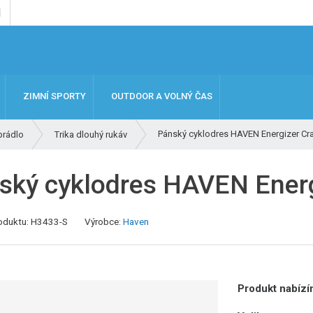
ZIMNÍ SPORTY
OUTDOOR A VOLNÝ ČAS
Pánský cyklodres HAVEN Energizer Cra
prádlo
Trika dlouhý rukáv
ský cyklodres HAVEN Energi
oduktu:
H3433-S
Výrobce:
Haven
Produkt nabízím