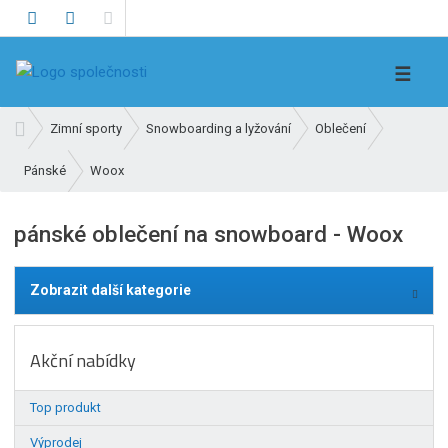
V
☰
y
h
Ú
Zimní sporty
Snowboarding a lyžování
Oblečení
l
v
e
Woox
Pánské
o
d
d
n
a
pánské oblečení na snowboard - Woox
í
t
s
t
Zobrazit další kategorie
r
a
n
Akční nabídky
a
Top produkt
Výprodej