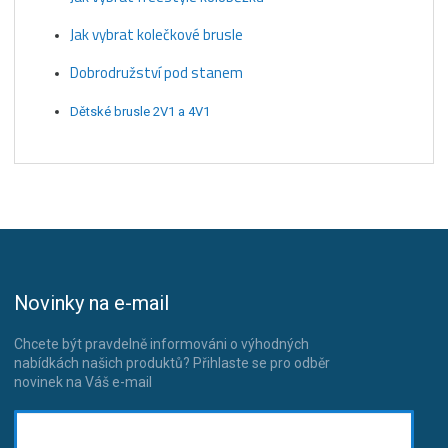
Jak vybrat kolečkové brusle
Dobrodružství pod stanem
Dětské brusle 2V1 a 4V1
Novinky na e-mail
Chcete být pravdelně informováni o výhodných
nabídkách našich produktů? Přihlaste se pro odběr
novinek na Váš e-mail