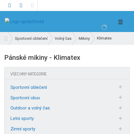
V
☰
y
h
Ú
Klimatex
Sportovní oblečení
Volný čas
Mikiny
l
v
e
o
Pánské mikiny - Klimatex
d
d
n
a
í
t
VŠECHNY KATEGORIE
s
t
Sportovní oblečení
r
a
Sportovní obuv
n
Outdoor a volný čas
a
Letní sporty
Zimní sporty