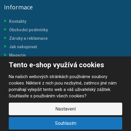
Informace
Kontakty
Obchodní podmínky
Záruky a reklamace
Jak nakupovat
Magazín
Tento e-shop využívá cookies
Tabulka velikostí
Na našich webových stránkách používáme soubory
cookies. Některé z nich jsou nezbytné, zatímco jiné nám
pomáhají vylepšit tento web a váš uživatelský zážitek.
Souhlasíte s používáním všech cookies?
© 2026, JP-SPORT.CZ SPORTOVNÍ POTŘEBY
Prohlášení o přístupnosti
|
Mapa stránek
|
|
GDPR
Nastavení
E
B
VYROBILA
R
Á
Souhlasím
N
A