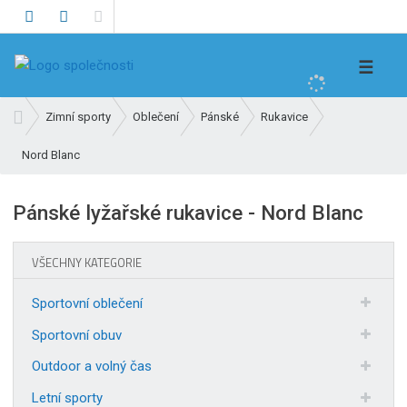
V
☰
y
h
Ú
Zimní sporty
Oblečení
Pánské
Rukavice
l
v
e
Nord Blanc
o
d
d
n
a
Pánské lyžařské rukavice - Nord Blanc
í
t
s
t
VŠECHNY KATEGORIE
r
a
Sportovní oblečení
n
Sportovní obuv
a
Outdoor a volný čas
Letní sporty