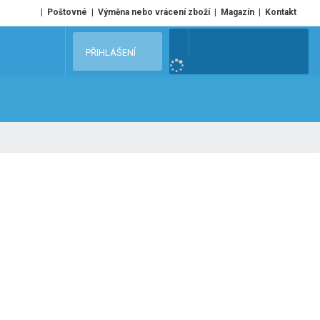
Poštovné
Výměna nebo vrácení zboží
Magazín
Kontakt
V
PŘIHLÁŠENÍ
y
h
l
e
d
a
t