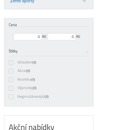
Zimní sporty
Cena
Min. hodnota
Max. hodnota
Kč
Kč
Štítky
Skladem
(0)
Akce
(0)
Novinka
(0)
Výprodej
(0)
Nejprodávanější
(0)
Akční nabídky