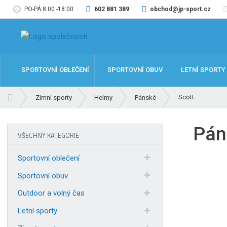
PO-PÁ 8:00 -18:00
602 881 389
obchod@jp-sport.cz
SPORTOVNÍ OBLEČENÍ
SPORTOVNÍ OBUV
LETNÍ SPORTY
Ú
Scott
Zimní sporty
Helmy
Pánské
v
o
Pán
d
VŠECHNY KATEGORIE
n
í
Sportovní oblečení
s
t
Sportovní obuv
r
Outdoor a volný čas
a
n
Letní sporty
a