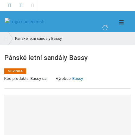
V
☰
y
h
Ú
Pánské letní sandály Bassy
l
v
e
o
Pánské letní sandály Bassy
d
d
n
a
í
NOVINKA
t
s
Kód produktu:
Bassy-san
Výrobce:
Bassy
t
r
a
n
a