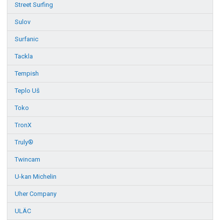
Street Surfing
Sulov
Surfanic
Tackla
Tempish
Teplo Uš
Toko
TronX
Truly®
Twincam
U-kan Michelin
Uher Company
ULÄC