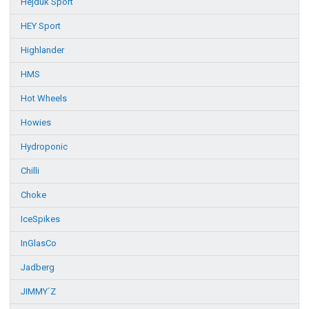
Hejduk Sport
HEY Sport
Highlander
HMS
Hot Wheels
Howies
Hydroponic
Chilli
Choke
IceSpikes
InGlasCo
Jadberg
JIMMY´Z