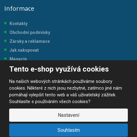
Informace
Kontakty
Obchodní podmínky
Záruky a reklamace
Jak nakupovat
Magazín
Tento e-shop využívá cookies
Tabulka velikostí
Na našich webových stránkách používáme soubory
cookies. Některé z nich jsou nezbytné, zatímco jiné nám
pomáhají vylepšit tento web a váš uživatelský zážitek.
Souhlasíte s používáním všech cookies?
© 2026, JP-SPORT.CZ SPORTOVNÍ POTŘEBY
Prohlášení o přístupnosti
|
Mapa stránek
|
|
GDPR
Nastavení
E
B
VYROBILA
R
Á
Souhlasím
N
A