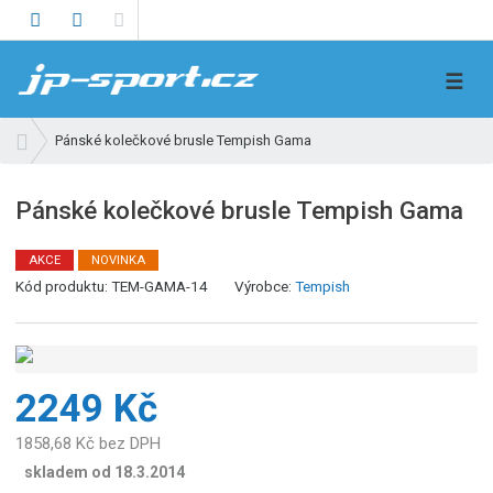
V
☰
y
h
Ú
Pánské kolečkové brusle Tempish Gama
l
v
e
o
Pánské kolečkové brusle Tempish Gama
d
d
n
a
í
AKCE
NOVINKA
t
s
Kód produktu:
TEM-GAMA-14
Výrobce:
Tempish
t
r
a
n
2249 Kč
a
1858,68 Kč bez DPH
skladem od 18.3.2014