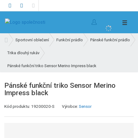
V
☰
y
h
Ú
Sportovní oblečení
Funkční prádlo
Pánské funkční prádlo
l
v
e
Trika dlouhý rukáv
o
d
d
Pánské funkční triko Sensor Merino Impress black
n
a
í
t
s
Pánské funkční triko Sensor Merino
t
Impress black
r
a
K
Kód produktu:
19200020-S
Výrobce:
Sensor
n
ó
a
d
v
ý