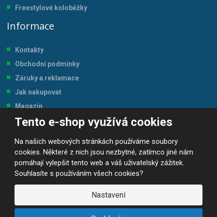
Freestylové koloběžky
Informace
Kontakty
Obchodní podmínky
Záruky a reklamace
Jak nakupovat
Magazín
Tento e-shop využívá cookies
Tabulka velikostí
Na našich webových stránkách používáme soubory
cookies. Některé z nich jsou nezbytné, zatímco jiné nám
pomáhají vylepšit tento web a váš uživatelský zážitek.
Souhlasíte s používáním všech cookies?
© 2026, JP-SPORT.CZ SPORTOVNÍ POTŘEBY
Prohlášení o přístupnosti
|
Mapa stránek
|
|
GDPR
Nastavení
E
B
VYROBILA
R
Á