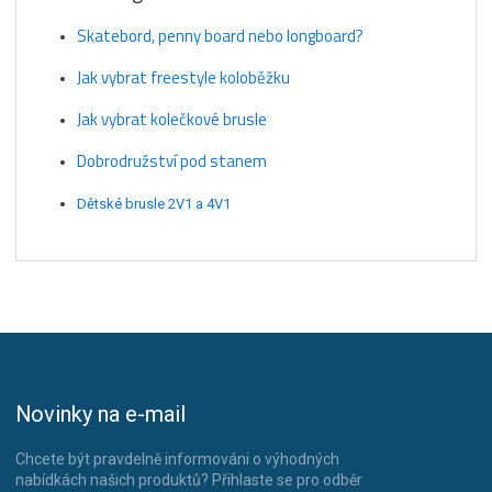
Skatebord, penny board nebo longboard?
Jak vybrat freestyle koloběžku
Jak vybrat kolečkové brusle
Dobrodružství pod stanem
Dětské brusle 2V1 a 4V1
Novinky na e-mail
Chcete být pravdelně informováni o výhodných
nabídkách našich produktů? Přihlaste se pro odběr