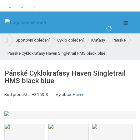
V
☰
y
h
Ú
Sportovní oblečení
Cyklo oblečení
Kraťasy
Pánské
l
v
e
Pánské Cyklokraťasy Haven Singletrail HMS black blue
o
d
d
n
a
Pánské Cyklokraťasy Haven Singletrail
í
t
HMS black blue
s
t
Kód produktu:
H3153-S
Výrobce:
Haven
r
a
n
a