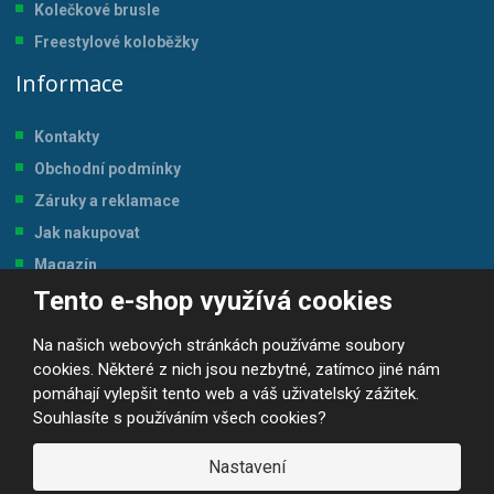
Kolečkové brusle
Freestylové koloběžky
Informace
Kontakty
Obchodní podmínky
Záruky a reklamace
Jak nakupovat
Magazín
Tento e-shop využívá cookies
Tabulka velikostí
Na našich webových stránkách používáme soubory
cookies. Některé z nich jsou nezbytné, zatímco jiné nám
pomáhají vylepšit tento web a váš uživatelský zážitek.
Souhlasíte s používáním všech cookies?
© 2026, JP-SPORT.CZ SPORTOVNÍ POTŘEBY
Prohlášení o přístupnosti
|
Mapa stránek
|
|
GDPR
Nastavení
E
B
VYROBILA