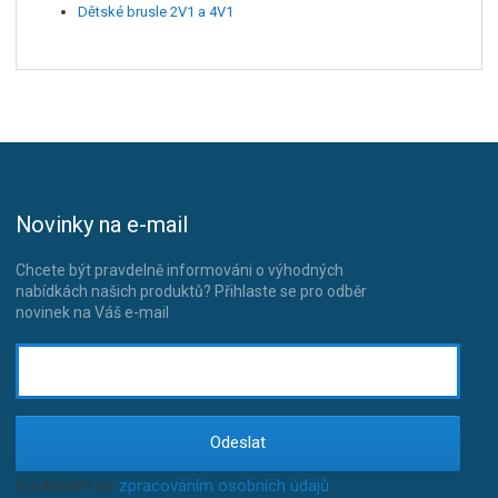
Dětské brusle 2V1 a 4V1
Novinky na e-mail
Chcete být pravdelně informováni o výhodných
nabídkách našich produktů? Přihlaste se pro odběr
novinek na Váš e-mail
Odeslat
Souhlasím se
zpracováním osobních údajů
.