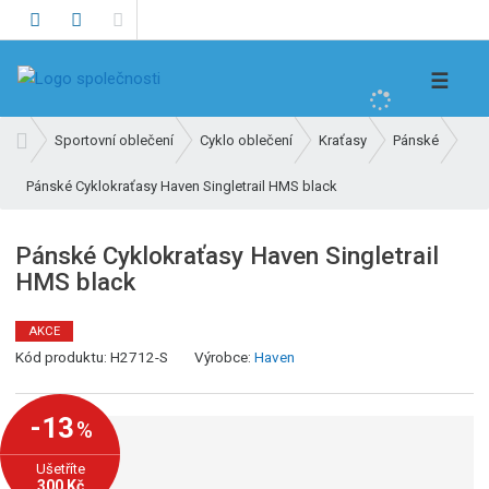
V
☰
y
h
Ú
Sportovní oblečení
Cyklo oblečení
Kraťasy
Pánské
l
v
e
Pánské Cyklokraťasy Haven Singletrail HMS black
o
d
d
n
a
Pánské Cyklokraťasy Haven Singletrail
í
t
HMS black
s
t
r
AKCE
K
a
Kód produktu:
H2712-S
Výrobce:
Haven
ó
n
d
a
-13
%
v
ý
Ušetříte
r
300 Kč