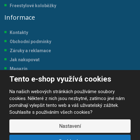
Freestylové koloběžky
Informace
Kontakty
Obchodní podmínky
Záruky a reklamace
Jak nakupovat
Magazín
Tento e-shop využívá cookies
Tabulka velikostí
Na našich webových stránkách používáme soubory
cookies. Některé z nich jsou nezbytné, zatímco jiné nám
pomáhají vylepšit tento web a váš uživatelský zážitek.
Souhlasíte s používáním všech cookies?
© 2026, JP-SPORT.CZ SPORTOVNÍ POTŘEBY
Prohlášení o přístupnosti
|
Mapa stránek
|
|
GDPR
Nastavení
E
B
VYROBILA
R
Á