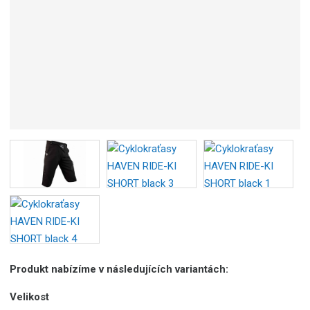
b
c
e
:
8
5
9
5
5
6
7
4
8
9
5
5
6
Produkt nabízíme v následujících variantách:
Velikost