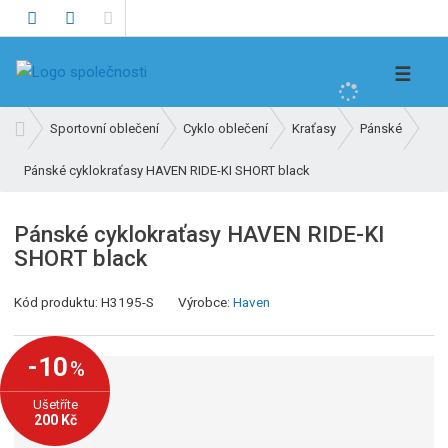
V
☰
y
h
Ú
Sportovní oblečení
Cyklo oblečení
Kraťasy
Pánské
l
v
e
Pánské cyklokraťasy HAVEN RIDE-KI SHORT black
o
d
d
n
a
Pánské cyklokraťasy HAVEN RIDE-KI
í
t
SHORT black
s
t
K
Kód produktu:
H3195-S
Výrobce:
Haven
r
ó
a
d
n
-10
%
v
a
ý
Ušetříte
r
200 Kč
o