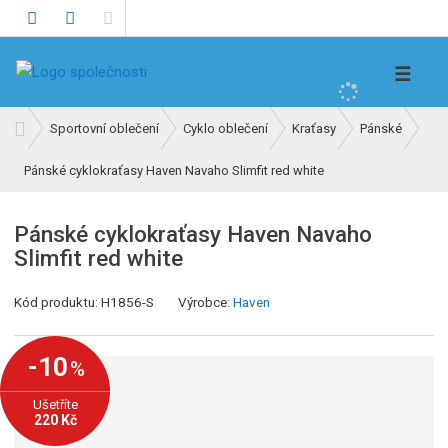
V
☰
y
h
Ú
Sportovní oblečení
Cyklo oblečení
Kraťasy
Pánské
l
v
e
Pánské cyklokraťasy Haven Navaho Slimfit red white
o
d
d
n
a
Pánské cyklokraťasy Haven Navaho
í
t
Slimfit red white
s
t
K
Kód produktu:
H1856-S
Výrobce:
Haven
r
ó
a
d
n
-10
%
v
a
ý
Ušetříte
r
220 Kč
o