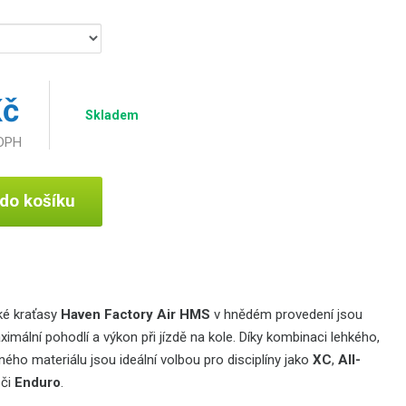
Kč
Skladem
 DPH
 do košíku
ké kraťasy
Haven Factory Air HMS
v hnědém provedení jsou
imální pohodlí a výkon při jízdě na kole.
Díky kombinaci lehkého,
ého materiálu jsou ideální volbou pro disciplíny jako
XC
,
All-
či
Enduro
.