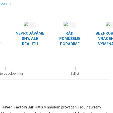
 popis
NEPRODÁVÁME
RÁDI
BEZPRO
SNY, ALE
POMŮŽEME
VRÁCEN
Y
REALITU
PORADÍME
VÝMĚNA
te se odborníka
Sdílet
?
Haven Factory Air HMS
v hnědém provedení jsou navrženy