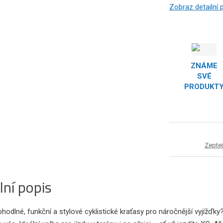
Zobraz detailní
ZNÁME
SVÉ
PRODUKT
Zeptej
lní popis
hodlné, funkční a stylové cyklistické kraťasy pro náročnější vyjížďky