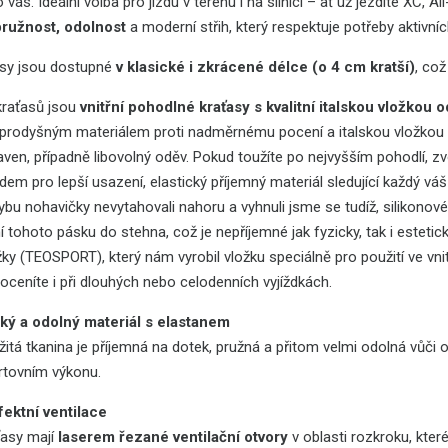
 vás. Ideální volba pro jízdu v terénu i na silnici – ať už jezdíte XC,
pružnost, odolnost
a moderní střih, který respektuje potřeby aktivníc
asy jsou dostupné
v klasické i zkrácené délce (o 4 cm kratší)
, což
kraťasů jsou
vnitřní pohodlné kraťasy s kvalitní italskou vložko
 prodyšným materiálem proti nadměrnému pocení a italskou vložkou o
ven, případně libovolný oděv. Pokud toužíte po nejvyšším pohodlí, z
em pro lepší usazení, elastický příjemný materiál sledující každý váš
hybu nohavičky nevytahovali nahoru a vyhnuli jsme se tudíž, silikon
 tohoto pásku do stehna, což je nepříjemné jak fyzicky, tak i estetick
ožky (TEOSPORT), který nám vyrobil vložku speciálně pro použití ve vn
ceníte i při dlouhých nebo celodenních vyjíždkách.
ký a odolný materiál s elastanem
itá tkanina je příjemná na dotek, pružná a přitom velmi odolná vůči o
rtovním výkonu.
fektní ventilace
ťasy mají
laserem řezané ventilační otvory
v oblasti rozkroku, které