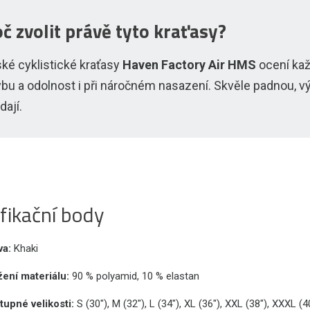
č zvolit právě tyto kraťasy?
ké cyklistické kraťasy
Haven Factory Air HMS
ocení kaž
bu a odolnost i při náročném nasazení. Skvěle padnou, vý
dají.
fikační body
va:
Khaki
žení materiálu:
90 % polyamid, 10 % elastan
tupné velikosti:
S (30"), M (32"), L (34"), XL (36"), XXL (38"), XXXL (4