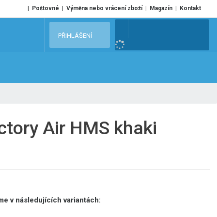
Poštovné
Výměna nebo vrácení zboží
Magazín
Kontakt
V
PŘIHLÁŠENÍ
y
h
l
e
d
a
t
ctory Air HMS khaki
e v následujících variantách: