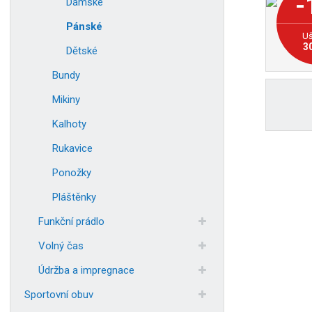
-
Dámské
Pánské
Uš
3
Dětské
Bundy
Mikiny
Kalhoty
Rukavice
Ponožky
Pláštěnky
Funkční prádlo
Volný čas
Údržba a impregnace
Sportovní obuv