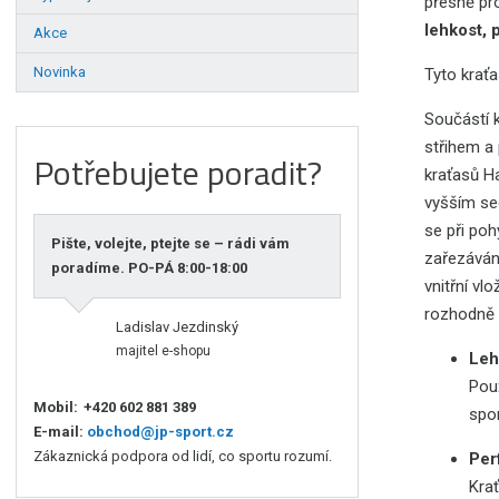
přesně pro
lehkost, 
Akce
Novinka
Tyto krať
Součástí 
střihem a
Potřebujete poradit?
kraťasů Ha
vyšším sed
se při po
Pište, volejte, ptejte se – rádi vám
zařezávání
poradíme. PO-PÁ 8:00-18:00
vnitřní vl
rozhodně o
Ladislav Jezdinský
majitel e-shopu
Leh
Použ
Mobil:
+420 602 881 389
spo
E-mail:
obchod@jp-sport.cz
Zákaznická podpora od lidí, co sportu rozumí.
Per
Kra