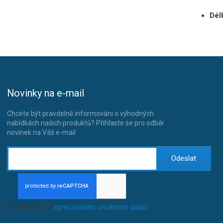
Dél
Novinky na e-mail
Chcete být pravdelně informováni o výhodných
nabídkách našich produktů? Přihlaste se pro odběr
novinek na Váš e-mail
Odeslat
Souhlasím se
zpracováním osobních údajů
.