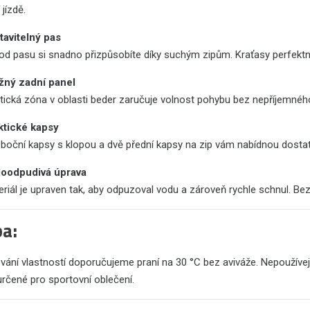
 jízdě.
tavitelný pas
od pasu si snadno přizpůsobíte díky suchým zipům. Kraťasy perfektn
žný zadní panel
tická zóna v oblasti beder zaručuje volnost pohybu bez nepříjemného
ktické kapsy
boční kapsy s klopou a dvě přední kapsy na zip vám nabídnou dostate
oodpudivá úprava
riál je upraven tak, aby odpuzoval vodu a zároveň rychle schnul. Bez
a:
ání vlastností doporučujeme praní na 30 °C bez aviváže. Nepoužívej
určené pro sportovní oblečení.