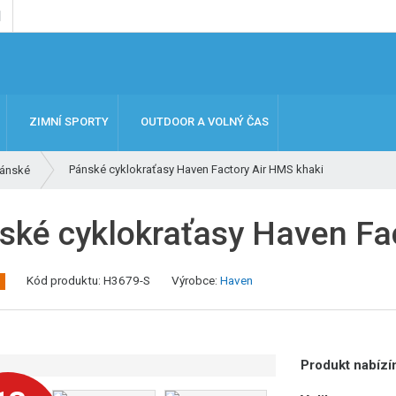
ZIMNÍ SPORTY
OUTDOOR A VOLNÝ ČAS
Pánské cyklokraťasy Haven Factory Air HMS khaki
ánské
ské cyklokraťasy Haven Fa
K
Kód produktu:
H3679-S
Výrobce:
Haven
ó
d
v
ý
Produkt nabízím
r
o