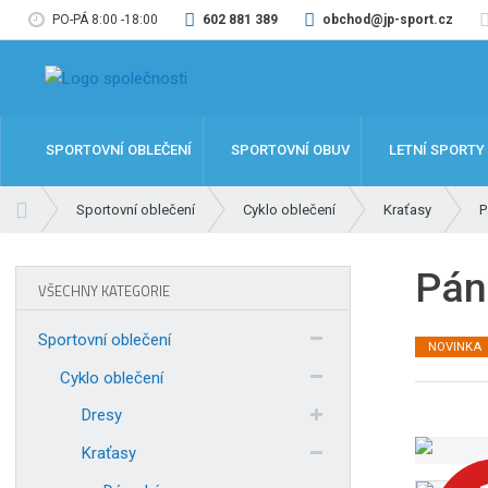
PO-PÁ 8:00 -18:00
602 881 389
obchod@jp-sport.cz
SPORTOVNÍ OBLEČENÍ
SPORTOVNÍ OBUV
LETNÍ SPORTY
Ú
Sportovní oblečení
Cyklo oblečení
Kraťasy
P
v
o
Pán
d
VŠECHNY KATEGORIE
n
í
Sportovní oblečení
NOVINKA
s
t
Cyklo oblečení
r
Dresy
a
n
Kraťasy
a