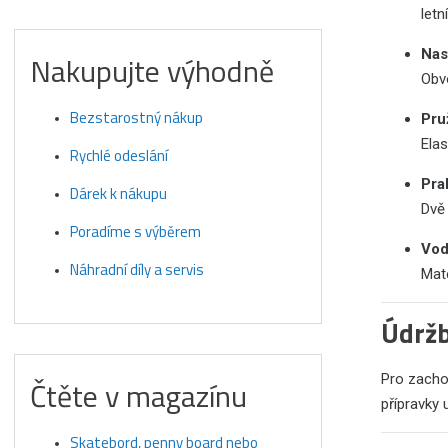
letní
Nas
Nakupujte výhodně
Obv
Bezstarostný nákup
Pru
Elas
Rychlé odeslání
Pra
Dárek k nákupu
Dvě 
Poradíme s výběrem
Vod
Náhradní díly a servis
Mate
Údržb
Pro zachov
Čtěte v magazínu
přípravky 
Skatebord, penny board nebo