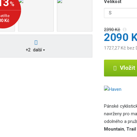
13
Velikost
%
b
c
etříte
e
00 Kč
:
2390 Kč
8
2090 
5
9
1727,27 Kč bez
+2
další
5
5
Vložit
6
7
5
1
5
4
Pánské cyklistic
7
navrženy pro max
7
odolného a pružn
Mountain
,
Trail