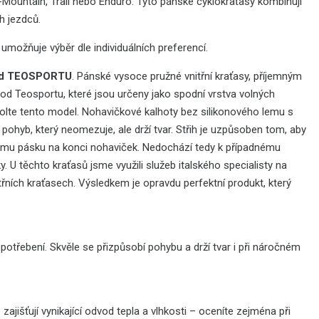
 All-Mountain, Trail nebo Enduro. Tyto pánské cyklokraťasy kombinují
h jezdců.
 umožňuje výběr dle individuálních preferencí.
u od TEOSPORTU
. Pánské vysoce pružné vnitřní kraťasy, příjemným
d Teosportu, které jsou určeny jako spodní vrstva volných
volte tento model. Nohavičkové kalhoty bez silikonového lemu s
 pohyb, který neomezuje, ale drží tvar. Střih je uzpůsoben tom, aby
ovému pásku na konci nohaviček. Nedochází tedy k případnému
y. U těchto kraťasů jsme využili služeb italského specialisty na
itřních kraťasech. Výsledkem je opravdu perfektní produkt, který
potřebení. Skvěle se přizpůsobí pohybu a drží tvar i při náročném
 zajišťují vynikající odvod tepla a vlhkosti – oceníte zejména při