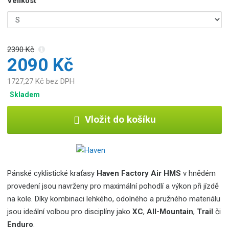
Velikost
2390 Kč
2090 Kč
1727,27 Kč bez DPH
Skladem
Vložit do košíku
Pánské cyklistické kraťasy
Haven Factory Air HMS
v hnědém
provedení jsou navrženy pro maximální pohodlí a výkon při jízdě
na kole.
Díky kombinaci lehkého, odolného a pružného materiálu
jsou ideální volbou pro disciplíny jako
XC
,
All-Mountain
,
Trail
či
Enduro
.