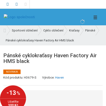
V
☰
y
h
Ú
Sportovní oblečení
Cyklo oblečení
Kraťasy
Pánské
l
v
e
Pánské cyklokraťasy Haven Factory Air HMS black
o
d
d
n
a
Pánské cyklokraťasy Haven Factory Air
í
t
HMS black
s
t
r
NOVINKA
K
a
Kód produktu:
H3679-S
Výrobce:
Haven
ó
n
d
a
-13
%
v
ý
Ušetříte
r
300 Kč