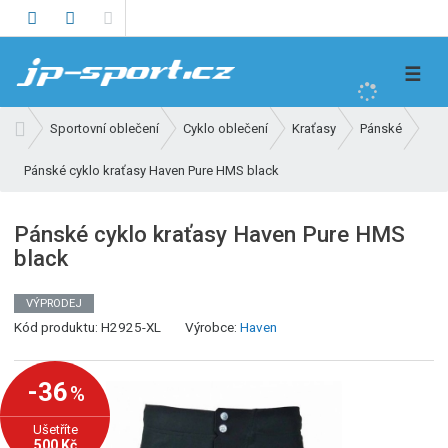
V
☰
y
h
Ú
Sportovní oblečení
Cyklo oblečení
Kraťasy
Pánské
l
v
e
Pánské cyklo kraťasy Haven Pure HMS black
o
d
d
n
a
Pánské cyklo kraťasy Haven Pure HMS
í
t
black
s
t
r
VÝPRODEJ
K
a
Kód produktu:
H2925-XL
Výrobce:
Haven
ó
n
d
a
-36
%
v
ý
Ušetříte
r
500 Kč