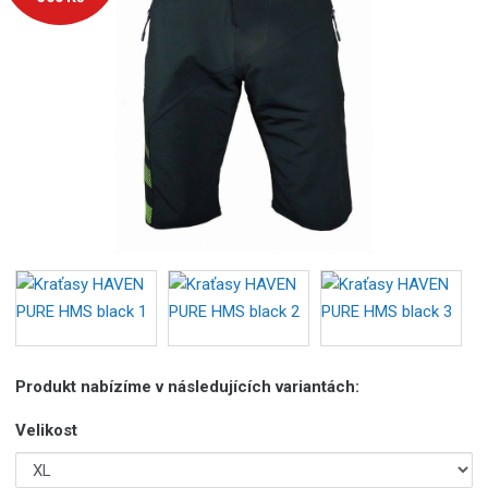
o
b
c
e
:
8
5
9
5
5
6
7
4
9
6
3
Produkt nabízíme v následujících variantách:
5
6
Velikost