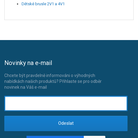
Dětské brusle 2V1 a 4V1
Novinky na e-mail
Chcete být pravdelně informováni o výhodných
nabídkách našich produktů? Přihlaste se pro odběr
novinek na Váš e-mail
Odeslat