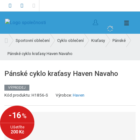
V
☰
y
h
Ú
Sportovní oblečení
Cyklo oblečení
Kraťasy
Pánské
l
v
e
Pánské cyklo kraťasy Haven Navaho
o
d
d
n
a
Pánské cyklo kraťasy Haven Navaho
í
t
s
VÝPRODEJ
t
K
Kód produktu:
H1856-S
Výrobce:
Haven
r
ó
a
d
n
-16
%
v
a
ý
Ušetříte
r
200 Kč
o