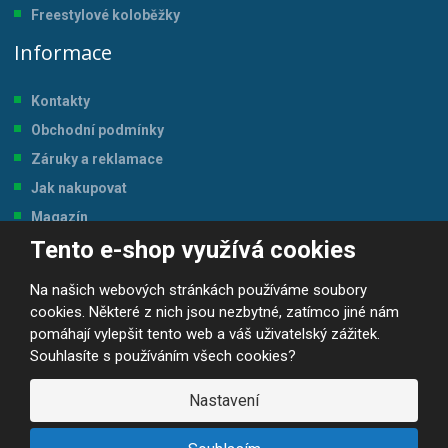
Freestylové koloběžky
Informace
Kontakty
Obchodní podmínky
Záruky a reklamace
Jak nakupovat
Magazín
Tento e-shop využívá cookies
Tabulka velikostí
Na našich webových stránkách používáme soubory
cookies. Některé z nich jsou nezbytné, zatímco jiné nám
pomáhají vylepšit tento web a váš uživatelský zážitek.
Souhlasíte s používáním všech cookies?
© 2026, JP-SPORT.CZ SPORTOVNÍ POTŘEBY
Prohlášení o přístupnosti
|
Mapa stránek
|
|
GDPR
Nastavení
E
B
VYROBILA
R
Á