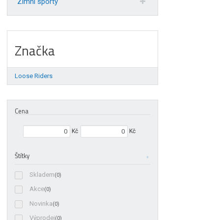
Zimní sporty
Značka
Loose Riders
Cena
Min. hodnota
Max. hodnota
Kč
Kč
Štítky
Skladem
(0)
Akce
(0)
Novinka
(0)
Výprodej
(0)