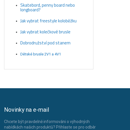
Skatebord, penny board nebo
longboard?
Jak vybrat freestyle koloběžku
Jak vybrat kolečkové brusle
Dobrodružství pod stanem
Dětské brusle 2V1 a 4V1
Novinky na e-mail
Chcete být pravdelně informováni o výhodných
nabídkách našich produktů? Přihlaste se pro odběr