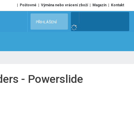
Poštovné
Výměna nebo vrácení zboží
Magazín
Kontakt
V
PŘIHLÁŠENÍ
y
h
l
e
d
a
t
ders - Powerslide