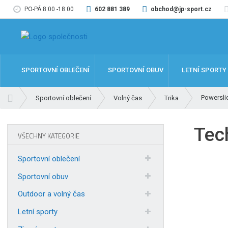
PO-PÁ 8:00 -18:00
602 881 389
obchod@jp-sport.cz
SPORTOVNÍ OBLEČENÍ
SPORTOVNÍ OBUV
LETNÍ SPORTY
Ú
Powersli
Sportovní oblečení
Volný čas
Trika
v
o
Tec
d
VŠECHNY KATEGORIE
n
í
Sportovní oblečení
s
t
Sportovní obuv
r
Outdoor a volný čas
a
n
Letní sporty
a