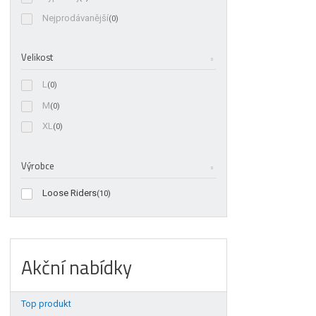
Nejprodávanější
(0)
Velikost
L
(0)
M
(0)
XL
(0)
Výrobce
Loose Riders
(10)
Akční nabídky
Top produkt