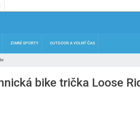
ZIMNÍ SPORTY
OUTDOOR A VOLNÝ ČAS
de
hnická bike trička Loose Ri