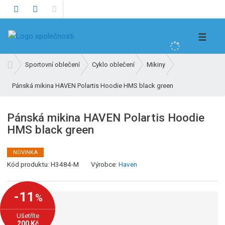
V
☰
y
h
Ú
Sportovní oblečení
Cyklo oblečení
Mikiny
l
v
e
Pánská mikina HAVEN Polartis Hoodie HMS black green
o
d
d
n
a
Pánská mikina HAVEN Polartis Hoodie
í
t
HMS black green
s
t
r
NOVINKA
K
a
Kód produktu:
H3484-M
Výrobce:
Haven
ó
n
d
a
-11
%
v
ý
Ušetříte
r
200 Kč