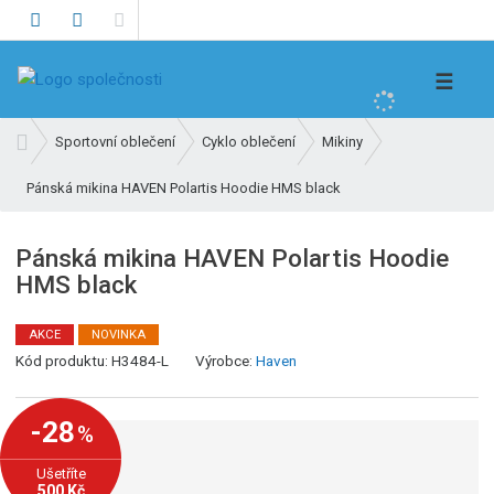
V
☰
y
h
Ú
Sportovní oblečení
Cyklo oblečení
Mikiny
l
v
e
Pánská mikina HAVEN Polartis Hoodie HMS black
o
d
d
n
a
Pánská mikina HAVEN Polartis Hoodie
í
t
HMS black
s
t
r
AKCE
NOVINKA
K
a
Kód produktu:
H3484-L
Výrobce:
Haven
ó
n
d
a
-28
%
v
ý
Ušetříte
r
500 Kč