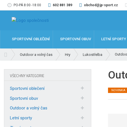
PO-PÁ 8:00 -18:00
602 881 389
obchod@jp-sport.cz
SPORTOVNÍ OBLEČENÍ
SPORTOVNÍ OBUV
LETNÍ SPORTY
Ú
Outdoor
Outdoor a volný čas
Hry
Lukostřelba
v
o
Out
d
VŠECHNY KATEGORIE
n
í
Sportovní oblečení
NOVINKA
s
t
Sportovní obuv
r
Outdoor a volný čas
a
n
Letní sporty
a