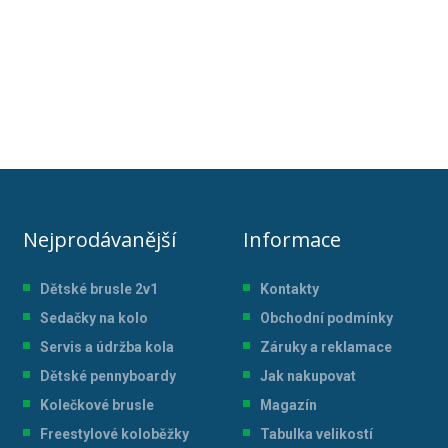
Nejprodávanější
Informace
Dětské brusle 2v1
Kontakty
Sedačky na kolo
Obchodní podmínky
Servis a údržba kol
a
Záruky a reklamace
Dětské pennyboardy
Jak nakupovat
Kolečkové brusle
Magazín
Freestylové koloběžky
Tabulka velikostí