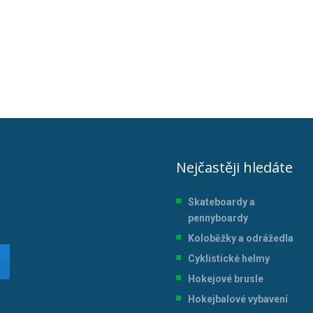
Nejčastěji hledáte
Skateboardy a
pennyboardy
Koloběžky a odrážedla
Cyklistické helmy
Hokejové brusle
Hokejbalové vybavení