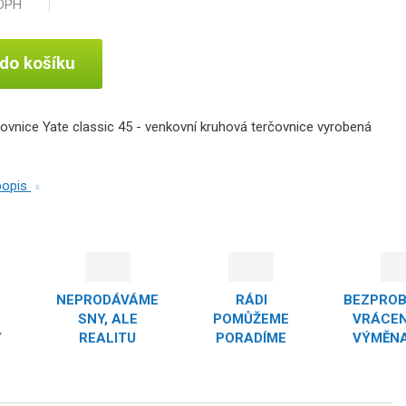
 DPH
 do košíku
ovnice Yate classic 45 - venkovní kruhová terčovnice vyrobená
 popis
NEPRODÁVÁME
RÁDI
BEZPRO
SNY, ALE
POMŮŽEME
VRÁCEN
Y
REALITU
PORADÍME
VÝMĚNA