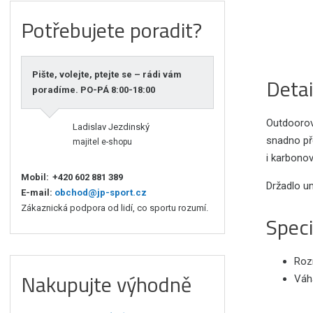
Potřebujete poradit?
Pište, volejte, ptejte se – rádi vám
Detai
poradíme. PO-PÁ 8:00-18:00
Outdoorov
Ladislav Jezdinský
snadno př
majitel e-shopu
i karbonov
Mobil:
+420 602 881 389
Držadlo um
E-mail:
obchod@jp-sport.cz
Zákaznická podpora od lidí, co sportu rozumí.
Speci
Roz
Nakupujte výhodně
Váha