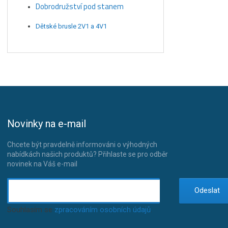
Dobrodružství pod stanem
Dětské brusle 2V1 a 4V1
Novinky na e-mail
Chcete být pravdelně informováni o výhodných
nabídkách našich produktů? Přihlaste se pro odběr
novinek na Váš e-mail
Odeslat
Souhlasím se
zpracováním osobních údajů
.