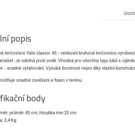
Zeptej
lní popis
á terčovnice Yate classic 45 - venkovní kruhová terčovnice vyrobená
enášet. Je odolná proti vodě. Vhodná pro všechny typy luků s výjim
é - snadné vytahování. Vysoká životnost nejen díky vlastní konstrukci
ožňuje snadné zavěšení a fixaci v terénu.
fikační body
měr: průměr 45 cm, hloubka min.20 cm
: 2,4 Kg