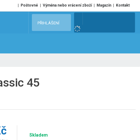
Poštovné
Výměna nebo vrácení zboží
Magazín
Kontakt
V
PŘIHLÁŠENÍ
y
h
l
e
d
a
t
assic 45
Kč
Skladem