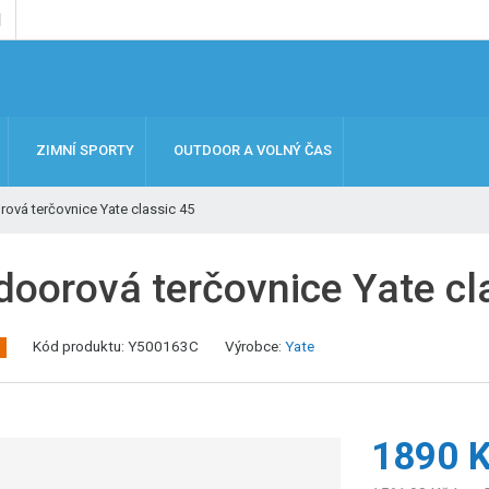
ZIMNÍ SPORTY
OUTDOOR A VOLNÝ ČAS
ová terčovnice Yate classic 45
doorová terčovnice Yate cl
Kód produktu:
Y500163C
Výrobce:
Yate
1890 