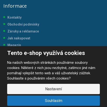
Informace
Kontakty
Obchodní podmínky
Záruky a reklamace
Jak nakupovat
Magazín
Tento e-shop využívá cookies
Tabulka velikostí
Na našich webových stránkách používáme soubory
cookies. Některé z nich jsou nezbytné, zatímco jiné nám
pomáhají vylepšit tento web a váš uživatelský zážitek.
Souhlasíte s používáním všech cookies?
© 2026, JP-SPORT.CZ SPORTOVNÍ POTŘEBY
Prohlášení o přístupnosti
|
Mapa stránek
|
|
GDPR
Nastavení
E
B
VYROBILA
R
Á
Souhlasím
N
A