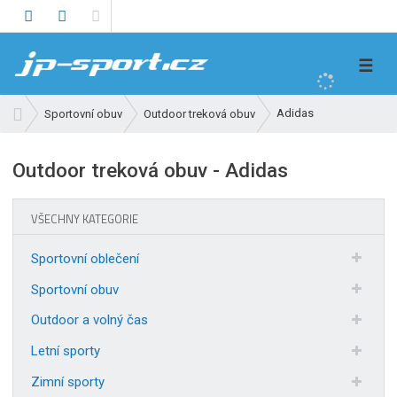
V
☰
y
h
Ú
Adidas
Sportovní obuv
Outdoor treková obuv
l
v
e
o
Outdoor treková obuv - Adidas
d
d
n
a
í
t
VŠECHNY KATEGORIE
s
t
Sportovní oblečení
r
a
Sportovní obuv
n
Outdoor a volný čas
a
Letní sporty
Zimní sporty