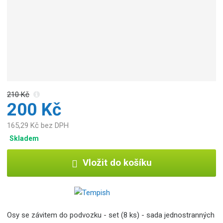
c
e
:
8
5
9
5
0
4
210 Kč
9
200 Kč
4
1
165,29 Kč bez DPH
2
Skladem
1
5
Vložit do košíku
7
Osy se závitem do podvozku - set (8 ks) - sada jednostranných