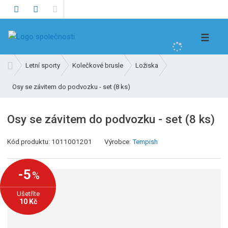
V
☰
y
h
Ú
Letní sporty
Kolečkové brusle
Ložiska
l
v
e
Osy se závitem do podvozku - set (8 ks)
o
d
d
n
a
Osy se závitem do podvozku - set (8 ks)
í
t
s
K
Kód produktu:
1011001201
Výrobce:
Tempish
t
ó
r
d
a
-5
%
v
n
ý
a
Ušetříte
r
10 Kč
o
b