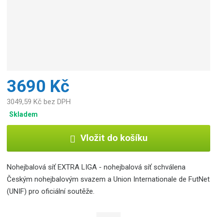
e
:
9
9
9
9
9
9
3690 Kč
9
0
3049,59 Kč bez DPH
0
Skladem
0
1
Vložit do košíku
2
6
Nohejbalová síť EXTRA LIGA - nohejbalová síť schválena
Českým nohejbalovým svazem a Union Internationale de FutNet
(UNIF) pro oficiální soutěže.