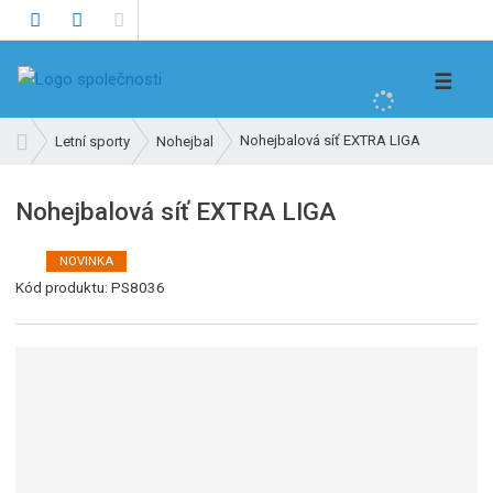
V
☰
y
h
Ú
Nohejbalová síť EXTRA LIGA
Letní sporty
Nohejbal
l
v
e
o
Nohejbalová síť EXTRA LIGA
d
d
n
a
í
NOVINKA
t
K
s
Kód produktu:
PS8036
ó
t
d
r
v
a
ý
n
r
a
o
b
c