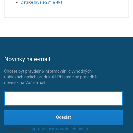
Dětské brusle 2V1 a 4V1
Novinky na e-mail
Chcete být pravdelně informováni o výhodných
nabídkách našich produktů? Přihlaste se pro odběr
novinek na Váš e-mail
Odeslat
Souhlasím se
zpracováním osobních údajů
.