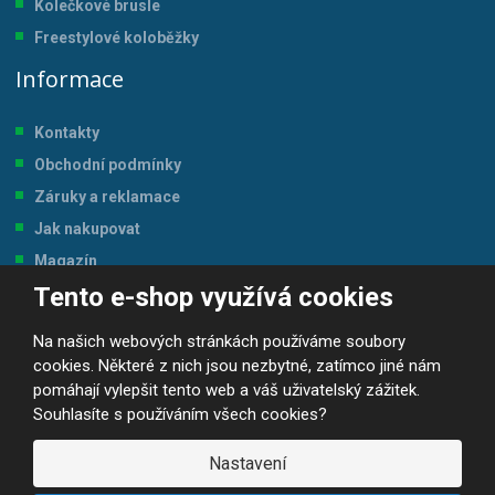
Kolečkové brusle
Freestylové koloběžky
Informace
Kontakty
Obchodní podmínky
Záruky a reklamace
Jak nakupovat
Magazín
Tento e-shop využívá cookies
Tabulka velikostí
Na našich webových stránkách používáme soubory
cookies. Některé z nich jsou nezbytné, zatímco jiné nám
pomáhají vylepšit tento web a váš uživatelský zážitek.
Souhlasíte s používáním všech cookies?
© 2026, JP-SPORT.CZ SPORTOVNÍ POTŘEBY
Prohlášení o přístupnosti
|
Mapa stránek
|
|
GDPR
Nastavení
E
B
VYROBILA
R