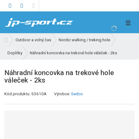
V
☰
y
h
Ú
Outdoor a volný čas
Nordic walking / treking hole
l
v
e
Náhradní koncovka na trekové hole váleček - 2ks
Doplňky
o
d
d
n
a
Náhradní koncovka na trekové hole
í
t
váleček - 2ks
s
t
Kód produktu:
S3610A
Výrobce:
Sedco
r
a
n
a