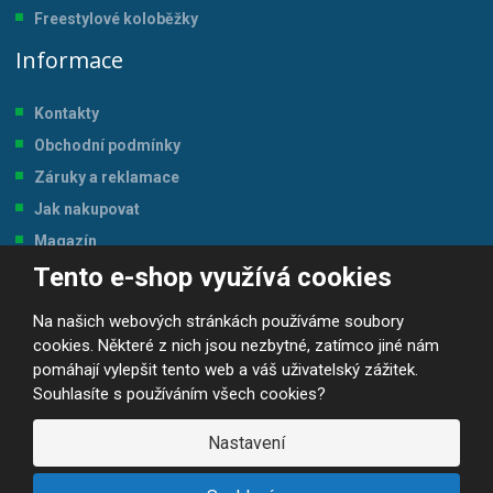
Freestylové koloběžky
Informace
Kontakty
Obchodní podmínky
Záruky a reklamace
Jak nakupovat
Magazín
Tento e-shop využívá cookies
Tabulka velikostí
Na našich webových stránkách používáme soubory
cookies. Některé z nich jsou nezbytné, zatímco jiné nám
pomáhají vylepšit tento web a váš uživatelský zážitek.
Souhlasíte s používáním všech cookies?
© 2026, JP-SPORT.CZ SPORTOVNÍ POTŘEBY
Prohlášení o přístupnosti
|
Mapa stránek
|
|
GDPR
Nastavení
E
B
VYROBILA
R
Á