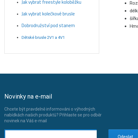
Jak vybrat freestyle koloběžku
Roz
délk
Jak vybrat kolečkové brusle
šířk
Dobrodružství pod stanem
Hmo
Dětské brusle 2V1 a 4V1
Novinky na e-mail
Chcete být pravdelně informováni o výhodných
nabídkách našich produktů? Přihlaste se pro odběr
novinek na Váš e-mail
Odeslat