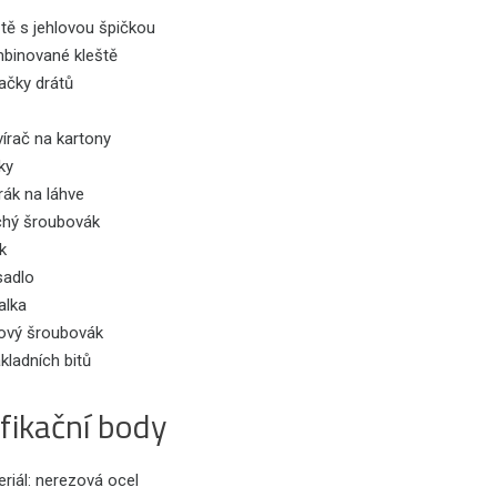
tě s jehlovou špičkou
binované kleště
ačky drátů
írač na kartony
ky
rák na láhve
chý šroubovák
ík
sadlo
alka
žový šroubovák
kladních bitů
fikační body
riál: nerezová ocel