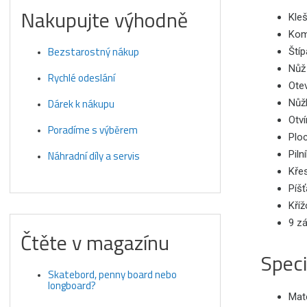
Nakupujte výhodně
Kleš
Kom
Bezstarostný nákup
Štíp
Nůž
Rychlé odeslání
Otev
Dárek k nákupu
Nůž
Otví
Poradíme s výběrem
Plo
Náhradní díly a servis
Piln
Kře
Píšť
Kří
9 zá
Čtěte v magazínu
Speci
Skatebord, penny board nebo
longboard?
Mate