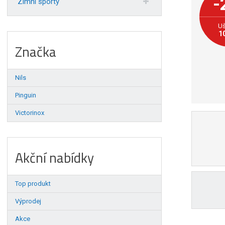
-
Zimní sporty
Uš
1
Značka
Nils
Pinguin
Victorinox
Akční nabídky
Top produkt
Výprodej
Akce