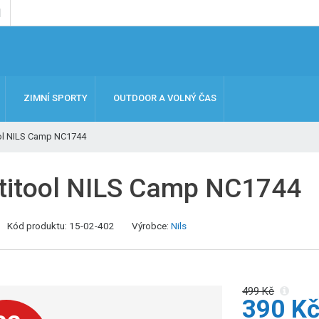
ZIMNÍ SPORTY
OUTDOOR A VOLNÝ ČAS
ol NILS Camp NC1744
titool NILS Camp NC1744
K
Kód produktu:
15-02-402
Výrobce:
Nils
ó
d
v
ý
499 Kč
390 K
r
o