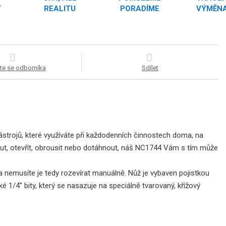
Y
REALITU
PORADÍME
VÝMĚNA
te se odborníka
Sdílet
strojů, které využíváte při každodenních činnostech doma, na
nout, otevřít, obrousit nebo dotáhnout, náš NC1744 Vám s tím může
a nemusíte je tedy rozevírat manuálně. Nůž je vybaven pojistkou
 1/4" bity, který se nasazuje na speciálně tvarovaný, křížový