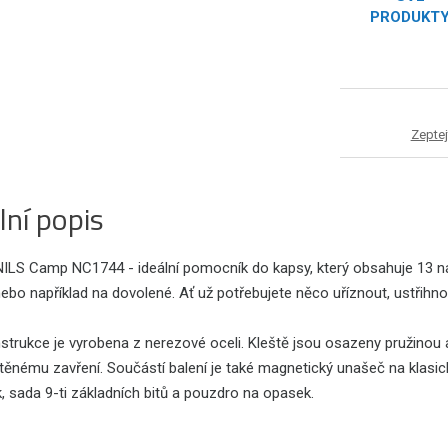
PRODUKT
Zeptej
lní popis
 NILS Camp NC1744 - ideální pomocník do kapsy, který obsahuje 13 ná
nebo například na dovolené. Ať už potřebujete něco uříznout, ustřih
trukce je vyrobena z nerezové oceli. Kleště jsou osazeny pružinou 
těnému zavření. Součástí balení je také magnetický unašeč na klasické
 sada 9-ti základních bitů a pouzdro na opasek.