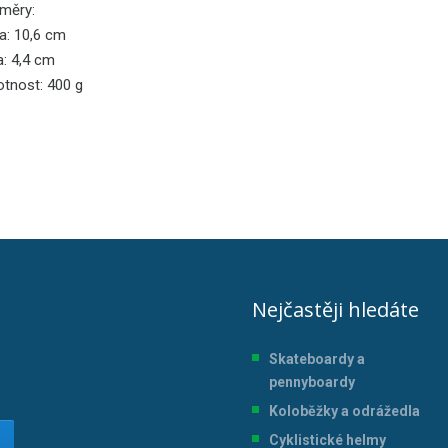
měry:
a: 10,6 cm
a: 4,4 cm
tnost: 400 g
Nejčastěji hledáte
Skateboardy a
pennyboardy
Koloběžky a odrážedla
Cyklistické helmy