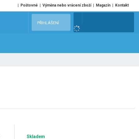
Poštovné
Výměna nebo vrácení zboží
Magazín
Kontakt
V
PŘIHLÁŠENÍ
y
h
l
e
d
a
t
č
Skladem