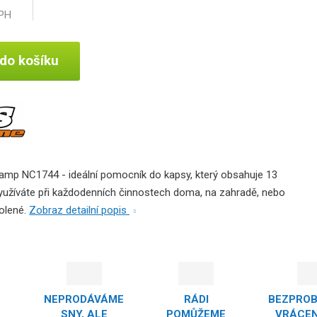
DPH
 do košíku
Camp NC1744 - ideální pomocník do kapsy, který obsahuje 13
využíváte při každodenních činnostech doma, na zahradě, nebo
volené.
Zobraz detailní popis
NEPRODÁVÁME
RÁDI
BEZPRO
SNY, ALE
POMŮŽEME
VRÁCEN