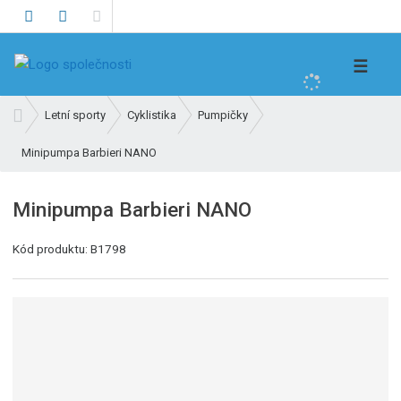
V
☰
y
h
Ú
Letní sporty
Cyklistika
Pumpičky
l
v
e
Minipumpa Barbieri NANO
o
d
d
n
a
Minipumpa Barbieri NANO
í
t
s
Kód produktu:
B1798
t
r
a
n
a