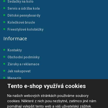
Sedačky na kolo
Servis a údržba kol
a
Dětské pennyboardy
Kolečkové brusle
Freestylové koloběžky
Informace
Kontakty
Obchodní podmínky
Záruky a reklamace
Jak nakupovat
Magazín
Tento e-shop využívá cookies
Tabulka velikostí
Na našich webových stránkách používáme soubory
cookies. Některé z nich jsou nezbytné, zatímco jiné nám
pomáhají vylepšit tento web a váš uživatelský zážitek.