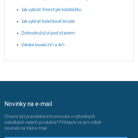
Jak vybrat freestyle koloběžku
Jak vybrat kolečkové brusle
Dobrodružství pod stanem
Dětské brusle 2V1 a 4V1
Novinky na e-mail
Chcete být pravdelně informováni o výhodných
nabídkách našich produktů? Přihlaste se pro odběr
novinek na Váš e-mail