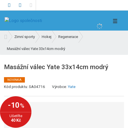
V
☰
y
h
Ú
Zimní sporty
Hokej
Regenerace
l
v
e
Masážní válec Yate 33x14cm modrý
o
d
d
n
a
Masážní válec Yate 33x14cm modrý
í
t
s
NOVINKA
t
K
Kód produktu:
SA04716
Výrobce:
Yate
r
ó
a
d
n
-10
%
v
a
ý
Ušetříte
r
40 Kč
o