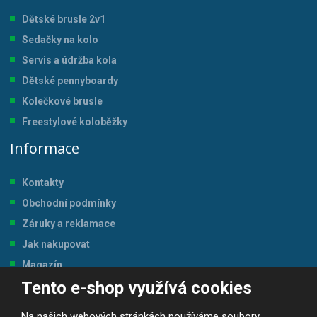
Dětské brusle 2v1
Sedačky na kolo
Servis a údržba kol
a
Dětské pennyboardy
Kolečkové brusle
Freestylové koloběžky
Informace
Kontakty
Obchodní podmínky
Záruky a reklamace
Jak nakupovat
Magazín
Tento e-shop využívá cookies
Tabulka velikostí
Na našich webových stránkách používáme soubory