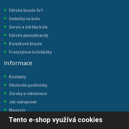
Dětské brusle 2v1
Sedačky na kolo
Servis a údržba kol
a
Dětské pennyboardy
Kolečkové brusle
Freestylové koloběžky
Informace
Kontakty
Obchodní podmínky
Záruky a reklamace
Jak nakupovat
Magazín
Tento e-shop využívá cookies
Tabulka velikostí