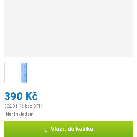
b
c
e
:
5
9
0
7
6
9
5
5
4
0
390 Kč
8
0
322,31 Kč bez DPH
2
Není skladem
Vložit do košíku