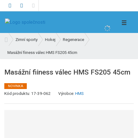
V
☰
y
h
Ú
Zimní sporty
Hokej
Regenerace
l
v
e
Masážní fiiness válec HMS FS205 45cm
o
d
d
n
a
Masážní fiiness válec HMS FS205 45cm
í
t
s
NOVINKA
t
K
Kód produktu:
17-39-062
Výrobce:
HMS
r
ó
a
d
n
v
a
ý
r
o