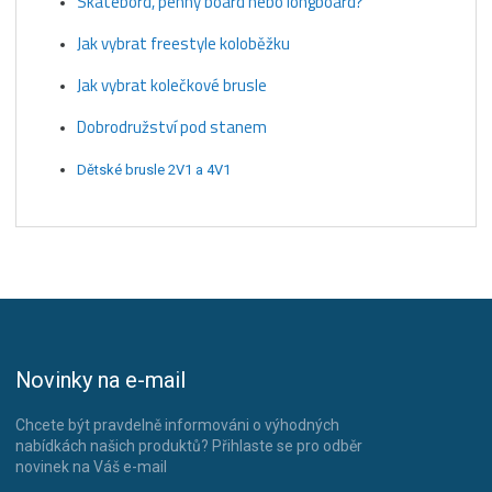
Skatebord, penny board nebo longboard?
Jak vybrat freestyle koloběžku
Jak vybrat kolečkové brusle
Dobrodružství pod stanem
Dětské brusle 2V1 a 4V1
Novinky na e-mail
Chcete být pravdelně informováni o výhodných
nabídkách našich produktů? Přihlaste se pro odběr
novinek na Váš e-mail