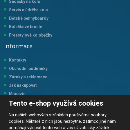
Sedačky na kolo
Servis a údržba kol
a
Dětské pennyboardy
Kolečkové brusle
Freestylové koloběžky
Informace
Kontakty
Obchodní podmínky
Záruky a reklamace
Jak nakupovat
Magazín
Tento e-shop využívá cookies
Tabulka velikostí
Na našich webových stránkách používáme soubory
cookies. Některé z nich jsou nezbytné, zatímco jiné nám
pomáhají vylepšit tento web a váš uživatelský zážitek.