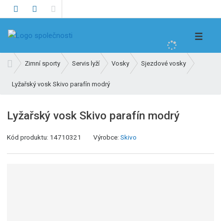
V
☰
y
h
Ú
Zimní sporty
Servis lyží
Vosky
Sjezdové vosky
l
v
e
Lyžařský vosk Skivo parafín modrý
o
d
d
n
a
Lyžařský vosk Skivo parafín modrý
í
t
s
K
Kód produktu:
14710321
Výrobce:
Skivo
t
ó
r
d
a
v
n
ý
a
r
o
b