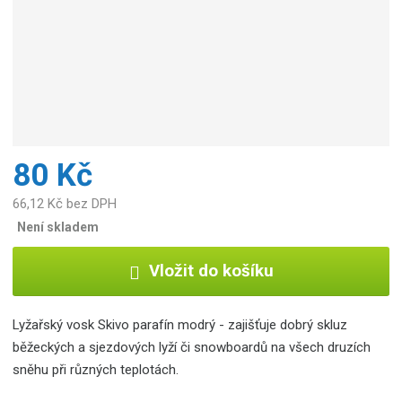
c
e
:
8
5
9
4
8
2
80 Kč
5
0
66,12 Kč bez DPH
0
Není skladem
9
5
Vložit do košíku
6
7
Lyžařský vosk Skivo parafín modrý - zajišťuje dobrý skluz
běžeckých a sjezdových lyží či snowboardů na všech druzích
sněhu při různých teplotách.