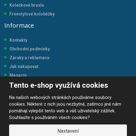
Kolečkové brusle
Freestylové koloběžky
Informace
Kontakty
Obchodní podmínky
Záruky a reklamace
Jak nakupovat
Magazín
Tento e-shop využívá cookies
Tabulka velikostí
Na našich webových stránkách používáme soubory
cookies. Některé z nich jsou nezbytné, zatímco jiné nám
pomáhají vylepšit tento web a váš uživatelský zážitek.
Souhlasíte s používáním všech cookies?
© 2026, JP-SPORT.CZ SPORTOVNÍ POTŘEBY
Prohlášení o přístupnosti
|
Mapa stránek
|
|
GDPR
Nastavení
E
B