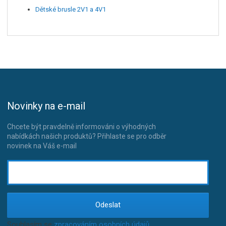
Dětské brusle 2V1 a 4V1
Novinky na e-mail
Chcete být pravdelně informováni o výhodných
nabídkách našich produktů? Přihlaste se pro odběr
novinek na Váš e-mail
Odeslat
Souhlasím se
zpracováním osobních údajů
.