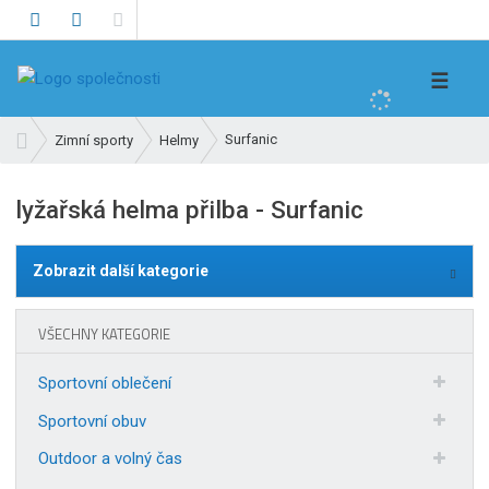
V
☰
y
h
Ú
Surfanic
Zimní sporty
Helmy
l
v
e
o
lyžařská helma přilba - Surfanic
d
d
n
a
í
t
Zobrazit další kategorie
s
t
r
VŠECHNY KATEGORIE
a
n
Sportovní oblečení
a
Sportovní obuv
Outdoor a volný čas