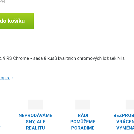
DPH
 do košíku
c 9 RS Chrome - sada 8 kusů kvalitních chromových ložisek Nils
 popis
NEPRODÁVÁME
RÁDI
BEZPRO
SNY, ALE
POMŮŽEME
VRÁCEN
Y
REALITU
PORADÍME
VÝMĚNA