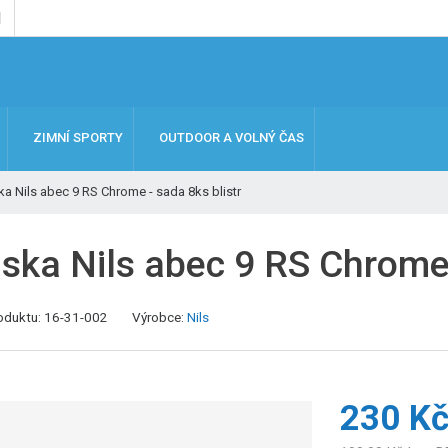
ZIMNÍ SPORTY
OUTDOOR A VOLNÝ ČAS
ka Nils abec 9 RS Chrome - sada 8ks blistr
iska Nils abec 9 RS Chrome 
K
oduktu:
16-31-002
Výrobce:
Nils
ó
d
v
ý
230 K
r
o