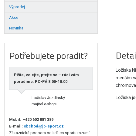
Výprodej
Akce
Novinka
Detai
Potřebujete poradit?
Ložiska N
Pište, volejte, ptejte se – rádi vám
menším val
poradíme. PO-PÁ 8:00-18:00
chromovan
Ložiska j
Ladislav Jezdinský
majitel e-shopu
Mobil:
+420 602 881 389
E-mail:
obchod@jp-sport.cz
Zákaznická podpora od lidí, co sportu rozumí.