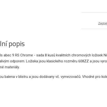
Zeptej
lní popis
ils abec 9 RS Chrome - sada 8 kusů kvalitních chromových ložisek Ni
ivým odporem. Ložiska jsou klasického rozměru 608ZZ a jsou vyrobena
é materiály.
sou balena v blistru a jsou dodávany vč. vymezovačů. Vhodné pro kol