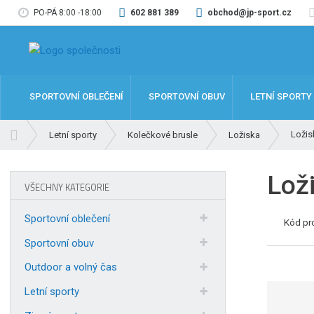
PO-PÁ 8:00 -18:00
602 881 389
obchod@jp-sport.cz
SPORTOVNÍ OBLEČENÍ
SPORTOVNÍ OBUV
LETNÍ SPORTY
Ú
Ložis
Letní sporty
Kolečkové brusle
Ložiska
v
o
Lož
d
VŠECHNY KATEGORIE
n
í
Sportovní oblečení
Kód pr
s
t
Sportovní obuv
r
Outdoor a volný čas
a
n
Letní sporty
a