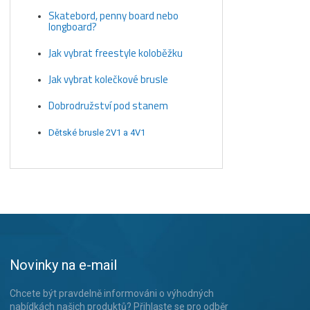
Skatebord, penny board nebo
longboard?
Jak vybrat freestyle koloběžku
Jak vybrat kolečkové brusle
Dobrodružství pod stanem
Dětské brusle 2V1 a 4V1
Novinky na e-mail
Chcete být pravdelně informováni o výhodných
nabídkách našich produktů? Přihlaste se pro odběr