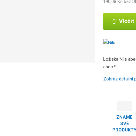
190,08 Kč bez 
b
c
e
Vložit
:
5
9
0
7
Ložiska Nils abe
6
abec 9.
9
5
Zobraz detailní
5
1
6
2
1
0
ZNÁME
SVÉ
PRODUKT