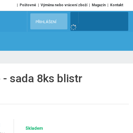
Poštovné
Výměna nebo vrácení zboží
Magazín
Kontakt
V
PŘIHLÁŠENÍ
y
h
l
e
d
a
t
- sada 8ks blistr
č
Skladem