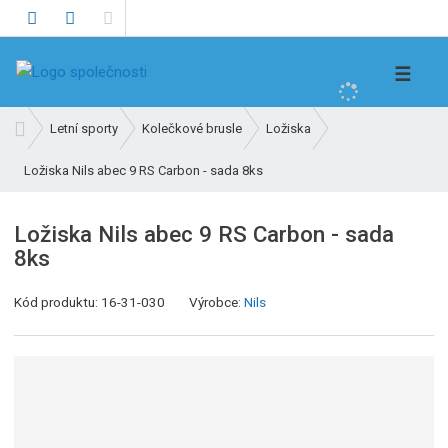
V
☰
y
h
Ú
Letní sporty
Kolečkové brusle
Ložiska
l
v
e
Ložiska Nils abec 9 RS Carbon - sada 8ks
o
d
d
n
a
Ložiska Nils abec 9 RS Carbon - sada
í
t
8ks
s
t
K
Kód produktu:
16-31-030
Výrobce:
Nils
r
ó
a
d
n
v
a
ý
r
o