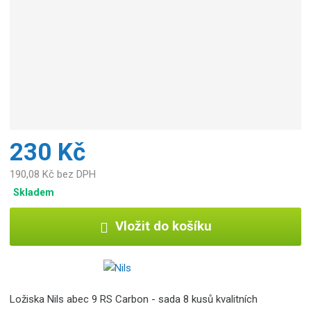
b
c
e
:
5
9
0
7
6
9
230 Kč
5
5
190,08 Kč bez DPH
2
Skladem
7
7
Vložit do košíku
2
8
Ložiska Nils abec 9 RS Carbon - sada 8 kusů kvalitních