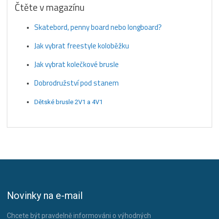
Čtěte v magazínu
Skatebord, penny board nebo longboard?
Jak vybrat freestyle koloběžku
Jak vybrat kolečkové brusle
Dobrodružství pod stanem
Dětské brusle 2V1 a 4V1
Novinky na e-mail
Chcete být pravdelně informováni o výhodných