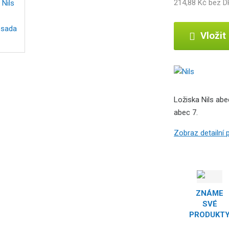
214,88 Kč bez 
b
c
e
Vložit
:
5
9
0
7
Ložiska Nils abe
6
abec 7.
9
5
Zobraz detailní
5
8
9
9
5
5
ZNÁME
SVÉ
PRODUKT