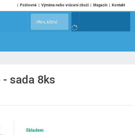
Poštovné
Výměna nebo vrácení zboží
Magazín
Kontakt
V
PŘIHLÁŠENÍ
y
h
l
e
d
a
t
 - sada 8ks
č
Skladem