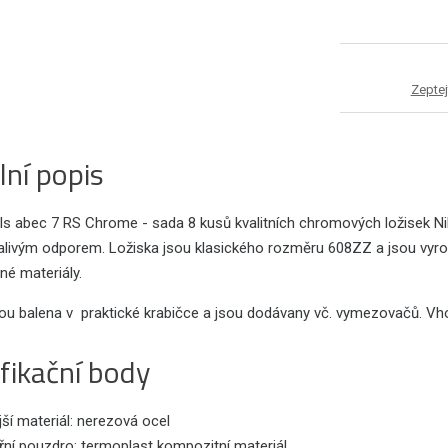
Zeptej
lní popis
ils abec 7 RS Chrome - sada 8 kusů kvalitních chromových ložisek Ni
ivým odporem. Ložiska jsou klasického rozměru 608ZZ a jsou vyrobena
é materiály.
sou balena v praktické krabičce a jsou dodávany vč. vymezovačů. Vh
fikační body
ší materiál: nerezová ocel
řní pouzdro:
termoplast
kompozitní materiál