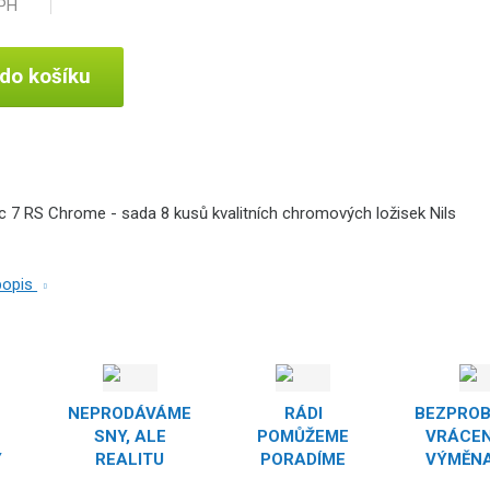
DPH
 do košíku
c 7 RS Chrome - sada 8 kusů kvalitních chromových ložisek Nils
 popis
NEPRODÁVÁME
RÁDI
BEZPRO
SNY, ALE
POMŮŽEME
VRÁCEN
Y
REALITU
PORADÍME
VÝMĚNA