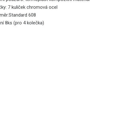
čky
:
7
kuliček
chromová ocel
měr:
Standard 608
ní 8ks (pro 4 kolečka)