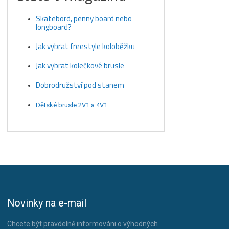
Skatebord, penny board nebo
longboard?
Jak vybrat freestyle koloběžku
Jak vybrat kolečkové brusle
Dobrodružství pod stanem
Dětské brusle 2V1 a 4V1
Novinky na e-mail
Chcete být pravdelně informováni o výhodných