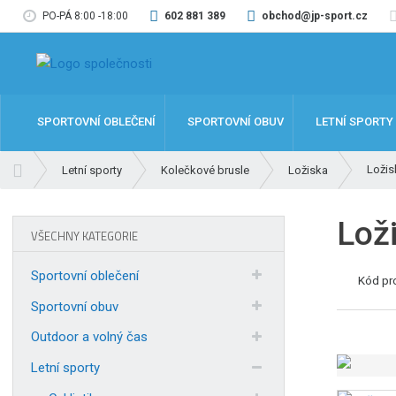
PO-PÁ 8:00 -18:00
602 881 389
obchod@jp-sport.cz
SPORTOVNÍ OBLEČENÍ
SPORTOVNÍ OBUV
LETNÍ SPORTY
Ú
Ložis
Letní sporty
Kolečkové brusle
Ložiska
v
o
Lož
d
VŠECHNY KATEGORIE
n
í
Sportovní oblečení
Kód pr
s
t
Sportovní obuv
r
Outdoor a volný čas
a
n
Letní sporty
a