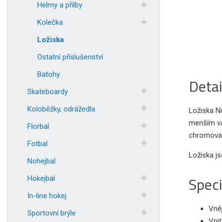
Helmy a přilby
Kolečka
Ložiska
Ostatní příslušenství
Batohy
Detai
Skateboardy
Koloběžky, odrážedla
Ložiska N
menším val
Florbal
chromovan
Fotbal
Ložiska j
Nohejbal
Speci
Hokejbal
In-line hokej
Vněj
Sportovní brýle
Vnit