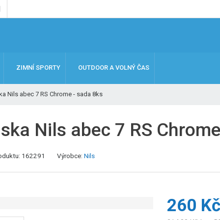
ZIMNÍ SPORTY
OUTDOOR A VOLNÝ ČAS
ka Nils abec 7 RS Chrome - sada 8ks
iska Nils abec 7 RS Chrome
K
oduktu:
162291
Výrobce:
Nils
ó
d
v
ý
260 K
r
o