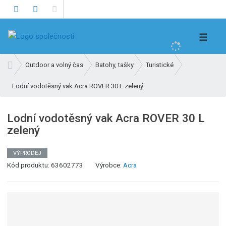
V
☰
y
h
Ú
Outdoor a volný čas
Batohy, tašky
Turistické
l
v
e
Lodní vodotěsný vak Acra ROVER 30 L zelený
o
d
d
n
a
Lodní vodotěsný vak Acra ROVER 30 L
í
t
zelený
s
t
r
VÝPRODEJ
a
Kód produktu:
63602773
Výrobce:
Acra
n
a