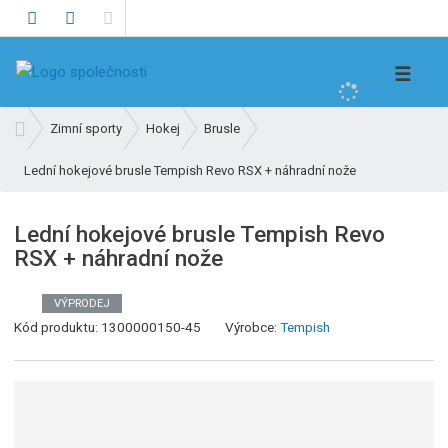
V
☰
y
h
Ú
Zimní sporty
Hokej
Brusle
l
v
e
Lední hokejové brusle Tempish Revo RSX + náhradní nože
o
d
d
n
a
Lední hokejové brusle Tempish Revo
í
t
RSX + náhradní nože
s
t
r
VÝPRODEJ
K
a
Kód produktu:
1300000150-45
Výrobce:
Tempish
ó
n
d
a
v
ý
r