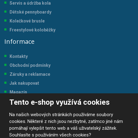
Servis a údržba kol
a
Dětské pennyboardy
Kolečkové brusle
Freestylové koloběžky
Informace
Kontakty
Obchodní podmínky
Záruky a reklamace
Jak nakupovat
Magazín
Tento e-shop využívá cookies
Tabulka velikostí
Na našich webových stránkách používáme soubory
cookies. Některé z nich jsou nezbytné, zatímco jiné nám
pomáhají vylepšit tento web a váš uživatelský zážitek.
Souhlasíte s používáním všech cookies?
© 2026, JP-SPORT.CZ SPORTOVNÍ POTŘEBY